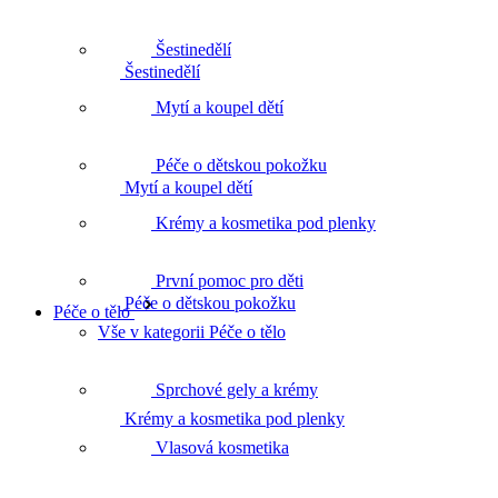
Šestinedělí
Šestinedělí
Mytí a koupel dětí
Péče o dětskou pokožku
Mytí a koupel dětí
Krémy a kosmetika pod plenky
První pomoc pro děti
Péče o dětskou pokožku
Péče o tělo
Vše v kategorii Péče o tělo
Sprchové gely a krémy
Krémy a kosmetika pod plenky
Vlasová kosmetika