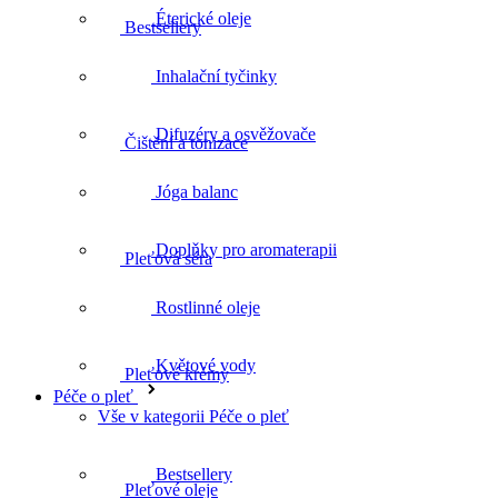
Éterické oleje
Bestsellery
Inhalační tyčinky
Difuzéry a osvěžovače
Čištění a tonizace
Jóga balanc
Doplňky pro aromaterapii
Pleťová séra
Rostlinné oleje
Květové vody
Pleťové krémy
Péče o pleť
Vše v kategorii Péče o pleť
Bestsellery
Pleťové oleje