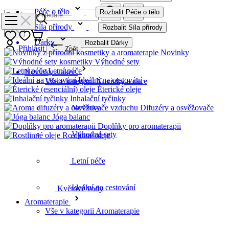
Péče o tělo
Rozbalit Péče o tělo
Síla přírody
Rozbalit Síla přírody
Dárky
Rozbalit Dárky
Přihlásit
Zpět
Novinky
Výhodné sety
Letní péče
Novinky a akce
Ideální na cestování
Vše v kategorii Novinky a akce
Éterické oleje
Inhalační tyčinky
Difuzéry a osvěžovače
Novinky
Jóga balanc
Doplňky pro aromaterapii
Výhodné sety
Rostlinné oleje
Letní péče
Ideální na cestování
Květové vody
Aromaterapie
Vše v kategorii Aromaterapie