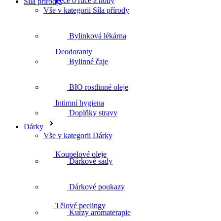
Péče o ruce a nohy
Síla přírody
Vše v kategorii Síla přírody
Bylinková lékárna
Deodoranty
Bylinné čaje
BIO rostlinné oleje
Intimní hygiena
Doplňky stravy
Dárky
Vše v kategorii Dárky
Koupelové oleje
Dárkové sady
Dárkové poukazy
Tělové peelingy
Kurzy aromaterapie