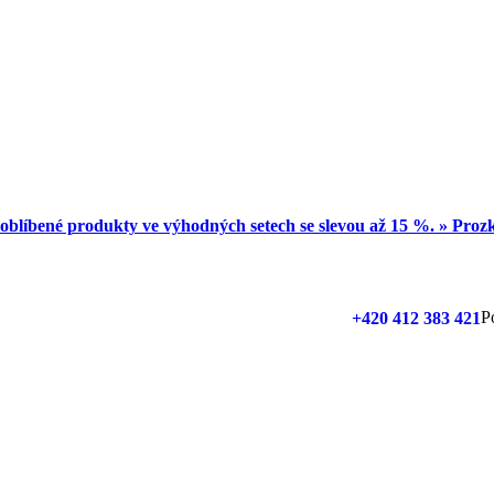
oblíbené produkty ve výhodných setech se slevou až 15 %. » Pro
P
+420 412 383 421