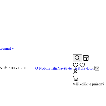
zkoumat »
Obchody
Hledat
Můj seznam
o-Pá: 7.00 - 15.30
O Nobilis Tilia
Navštivte nás
Kurzy
Blog
CZ
Přihlásit
Košík
Váš košík je prázdný