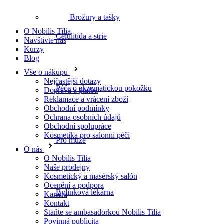
Brožury a tašky
O Nobilis Tilia
Celulitida a strie
Navštivte nás
Kurzy
Blog
Vše o nákupu
Nejčastější dotazy
Péče o ekzematickou pokožku
Doprava a platba
Reklamace a vrácení zboží
Obchodní podmínky
Ochrana osobních údajů
Obchodní spolupráce
Kosmetika pro salonní péči
Pro muže
O nás
O Nobilis Tilia
Naše prodejny
Kosmetický a masérský salón
Ocenění a podpora
Bylinková lékárna
Kariéra
Kontakt
Staňte se ambasadorkou Nobilis Tilia
Povinná publicita