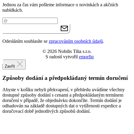
Jednou za čas vám pošleme informace o novinkách a akčních
nabídkách.
Váš e-mail
PŘIHLÁSIT SE K ODBĚRU
Odesláním souhlasíte se
zpracováním osobních údajů
.
© 2026 Nobilis Tilia s.r.o.
S radostí vytvořil
emorfiq
Zavřít
Způsoby dodání a předpokládaný termín doručení
Abyste v košíku nebyli překvapení, v přehledu uvádíme všechny
dostupné způsoby dodání s cenami a předpokládaným termínem
doručení v případě, že objednávku dokončíte. Termín dodání je
odhadován na základě dostupných dat o vytíženosti expedice a
doručovací době jednotlivých způsobů dodání.