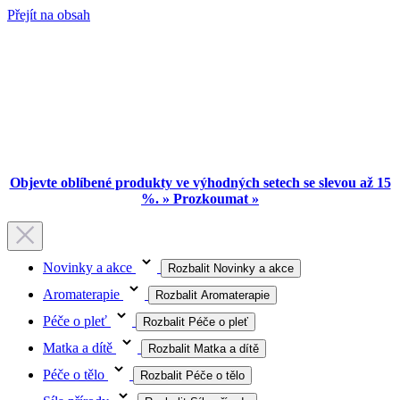
Přejít na obsah
Objevte oblíbené produkty ve výhodných setech se slevou až 15
%. » Prozkoumat »
Novinky a akce
Rozbalit Novinky a akce
Aromaterapie
Rozbalit Aromaterapie
Péče o pleť
Rozbalit Péče o pleť
Matka a dítě
Rozbalit Matka a dítě
Péče o tělo
Rozbalit Péče o tělo