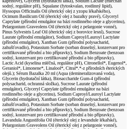
kaprinové), Glycerin (hydratační látka), Sodium Lactate (mléčnan
sodný, regulátor pH), Squalane (fytoskvalan, rostlinný lipid),
Hyssopus Officinalis Oil (éterický olej z yzopu lékařského),
Ocimum Basilicum Oil (éterický olej z bazalky pravé), Glyceryl
Caprylate (přírodní emulgátor na bázi rostlinného oleje a glycerinu),
Pelargonium Graveolens Oil (éterický olej z pelargonie vonné),
Pinus Sylvestris Leaf Oil (éterický olej z borovice lesní), Sucrose
Laurate (přírodní emulgátor), Sodium Caproyl/Lauroyl Lactylate
(přírodní emulgátor), Xanthan Gum (přírodní polysacharid,
zahušťovadlo), Potassium Sorbate (sorban draselný, konzervant pro
certifikované přírodní a bio přípravky), Sodium Benzoate (benzoan
sodný, konzervant pro certifikované přírodní a bio přípravky),
Lactic Acid (kyselina mléčná, regulátor pH), Citronellol*, Eugenol*,
Geraniol*, Limonene*, Linalool*, Citral*.*-z přírodních éterických
olejů.); Sérum Bazalka 20 ml (Aqua (demineralizovaná voda),
Glycerin (hydratační látka), Biosaccharide Gum-4 (přírodní
polysacharid, ochranná složka), Sucrose Laurate (přírodní
emulgátor), Glyceryl Caprylate (přírodní emulgátor na bázi
rostlinného oleje a glycerinu), Sodium Caproyl/Lauroyl Lactylate
(přírodní emulgátor), Xanthan Gum (přírodní polysacharid,
zahušťovadlo), Potassium Sorbate (sorban draselný, konzervant pro
certifikované přírodní a bio přípravky), Sodium Benzoate (benzoan
sodný, konzervant pro certifikované přírodní a bio přípravky),
Lavandula Angustifolia Oil (éterický olej z levandule lékařské),
Pelargonium Graveolens Oil (éterický olej z pelargonie vonné),