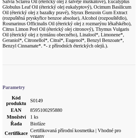
Salvia Sclarea Oil (éterický olej z šalvěje muškátové), Eucalyptus
Globulus Leaf Oil (éterický olej eukalyptový), Ocimum Basilicum
Oil (éterický olej z bazalky pravé), Styrax Benzoin Gum Extract
(rozpuštěná pryskyřice benzoe absolue), Alcohol (rozpouštědlo),
Rosmarinus Officinalis Oil (éterický olej z rozmarýnu lékařského),
Citrus Limon Peel Oil (éterický olej citronový), Thymus Vulgaris
Oil (éterický olej z tymiánu obecného), Linalool*, Limonene*,
Geraniol*, Citronellol*, Citral*, Eugenol*, Benzyl Benzoate*,
Benzyl Cinnamate*. *- z přírodních éterických olejů.).
Parametry
Kód
S0149
produktu
EAN
8595100295880
Množství
1 ks
Řada
Biofáze
Certifikovaná přírodní kosmetika | Vhodné pro
Certifikace
vegany