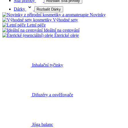
Síla přírody
Rozbalit Síla přírody
Dárky
Rozbalit Dárky
Novinky
Výhodné sety
Letní péče
Ideální na cestování
Éterické oleje
Inhalační tyčinky
Difuzéry a osvěžovače
Jóga balanc