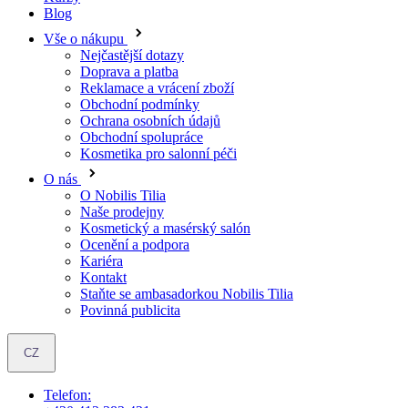
Blog
Vše o nákupu
Nejčastější dotazy
Doprava a platba
Reklamace a vrácení zboží
Obchodní podmínky
Ochrana osobních údajů
Obchodní spolupráce
Kosmetika pro salonní péči
O nás
O Nobilis Tilia
Naše prodejny
Kosmetický a masérský salón
Ocenění a podpora
Kariéra
Kontakt
Staňte se ambasadorkou Nobilis Tilia
Povinná publicita
CZ
Telefon: