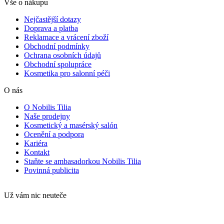
Vše o nákupu
Nejčastější dotazy
Doprava a platba
Reklamace a vrácení zboží
Obchodní podmínky
Ochrana osobních údajů
Obchodní spolupráce
Kosmetika pro salonní péči
O nás
O Nobilis Tilia
Naše prodejny
Kosmetický a masérský salón
Ocenění a podpora
Kariéra
Kontakt
Staňte se ambasadorkou Nobilis Tilia
Povinná publicita
Už vám nic neuteče