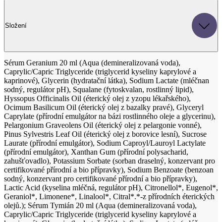
Složení
Sérum Geranium 20 ml (Aqua (demineralizovaná voda),
Caprylic/Capric Triglyceride (triglycerid kyseliny kaprylové a
kaprinové), Glycerin (hydratační látka), Sodium Lactate (mléčnan
sodný, regulátor pH), Squalane (fytoskvalan, rostlinný lipid),
Hyssopus Officinalis Oil (éterický olej z yzopu lékařského),
Ocimum Basilicum Oil (éterický olej z bazalky pravé), Glyceryl
Caprylate (přírodní emulgátor na bázi rostlinného oleje a glycerinu),
Pelargonium Graveolens Oil (éterický olej z pelargonie vonné),
Pinus Sylvestris Leaf Oil (éterický olej z borovice lesní), Sucrose
Laurate (přírodní emulgátor), Sodium Caproyl/Lauroyl Lactylate
(přírodní emulgátor), Xanthan Gum (přírodní polysacharid,
zahušťovadlo), Potassium Sorbate (sorban draselný, konzervant pro
certifikované přírodní a bio přípravky), Sodium Benzoate (benzoan
sodný, konzervant pro certifikované přírodní a bio přípravky),
Lactic Acid (kyselina mléčná, regulátor pH), Citronellol*, Eugenol*,
Geraniol*, Limonene*, Linalool*, Citral*.*-z přírodních éterických
olejů.); Sérum Tymián 20 ml (Aqua (demineralizovaná voda),
Caprylic/Capric Triglyceride (triglycerid kyseliny kaprylové a