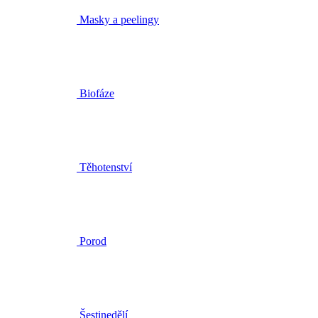
Masky a peelingy
Biofáze
Těhotenství
Porod
Šestinedělí