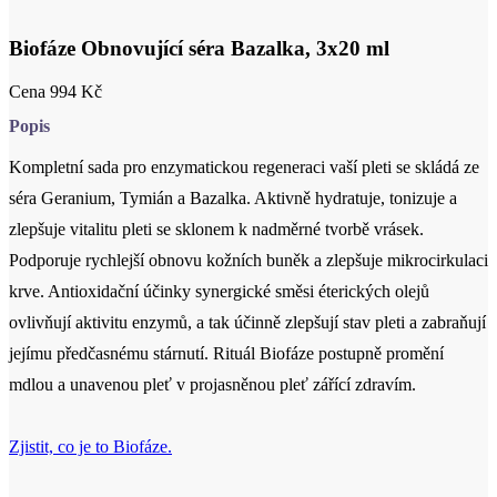
Biofáze Obnovující séra Bazalka, 3x20 ml
Cena
994 Kč
Popis
Kompletní sada pro enzymatickou regeneraci vaší pleti se skládá ze
séra Geranium, Tymián a Bazalka. Aktivně hydratuje, tonizuje a
zlepšuje vitalitu pleti se sklonem k nadměrné tvorbě vrásek.
Podporuje rychlejší obnovu kožních buněk a zlepšuje mikrocirkulaci
krve. Antioxidační účinky synergické směsi éterických olejů
ovlivňují aktivitu enzymů, a tak účinně zlepšují stav pleti a zabraňují
jejímu předčasnému stárnutí. Rituál Biofáze postupně promění
mdlou a unavenou pleť v projasněnou pleť zářící zdravím.
Zjistit, co je to Biofáze.