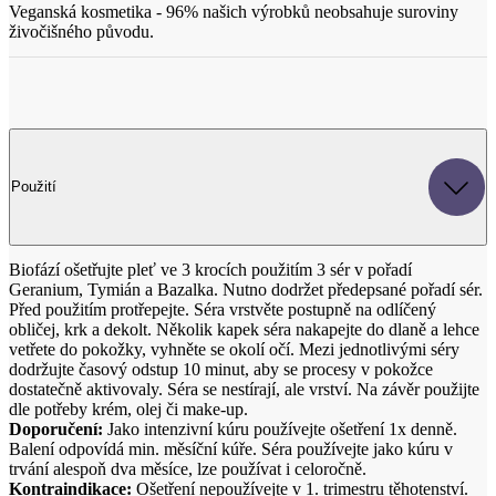
Veganská kosmetika - 96% našich výrobků neobsahuje suroviny
živočišného původu.
Použití
Biofází ošetřujte pleť ve 3 krocích použitím 3 sér v pořadí
Geranium, Tymián a Bazalka. Nutno dodržet předepsané pořadí sér.
Před použitím protřepejte. Séra vrstvěte postupně na odlíčený
obličej, krk a dekolt. Několik kapek séra nakapejte do dlaně a lehce
vetřete do pokožky, vyhněte se okolí očí. Mezi jednotlivými séry
dodržujte časový odstup 10 minut, aby se procesy v pokožce
dostatečně aktivovaly. Séra se nestírají, ale vrství. Na závěr použijte
dle potřeby krém, olej či make-up.
Doporučení:
Jako intenzivní kúru používejte ošetření 1x denně.
Balení odpovídá min. měsíční kúře. Séra používejte jako kúru v
trvání alespoň dva měsíce, lze používat i celoročně.
Kontraindikace:
Ošetření nepoužívejte v 1. trimestru těhotenství.