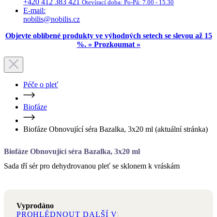
+420 412 383 421
Otevírací doba:
Po-Pá: 7.00 - 15.30
E-mail:
nobilis@nobilis.cz
Objevte oblíbené produkty ve výhodných setech se slevou až 15
%. » Prozkoumat »
Péče o pleť
Biofáze
Biofáze Obnovující séra Bazalka, 3x20 ml
(aktuální stránka)
Biofáze Obnovující séra Bazalka, 3x20 ml
Sada tří sér pro dehydrovanou pleť se sklonem k vráskám
Vyprodáno
PROHLÉDNOUT DALŠÍ
V