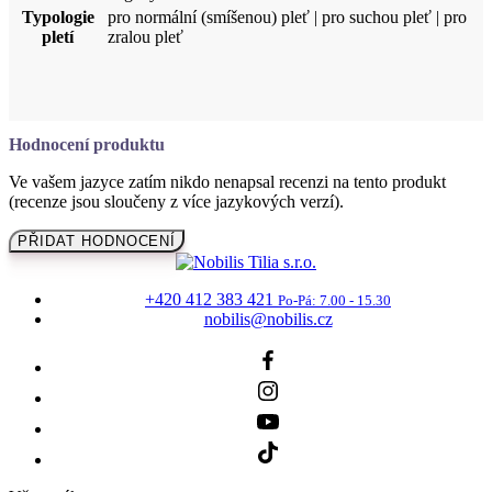
Typologie
pro normální (smíšenou) pleť | pro suchou pleť | pro
pletí
zralou pleť
Hodnocení produktu
Ve vašem jazyce zatím nikdo nenapsal recenzi na tento produkt
(recenze jsou sloučeny z více jazykových verzí).
PŘIDAT HODNOCENÍ
+420 412 383 421
Po-Pá: 7.00 - 15.30
nobilis@nobilis.cz