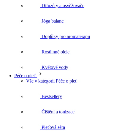
Difuzéry a osvěžovače
Jóga balanc
Doplňky pro aromaterapii
Rostlinné oleje
Květové vody
Péče o pleť
Vše v kategorii Péče o pleť
Bestsellery
Čištění a tonizace
Pleťová séra