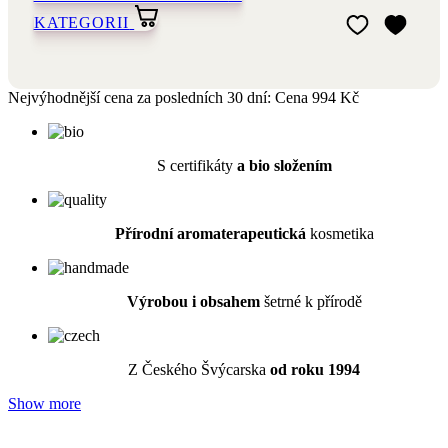
KATEGORII
Přidat do mého 
Odebrat z mého 
Nejvýhodnější cena za posledních 30 dní:
Cena
994 Kč
S certifikáty
a bio složením
Přírodní a
romaterapeutická
kosmetika
Výrobou i obsahem
šetrné k přírodě
Z Českého Švýcarska
od roku 1994
Show more