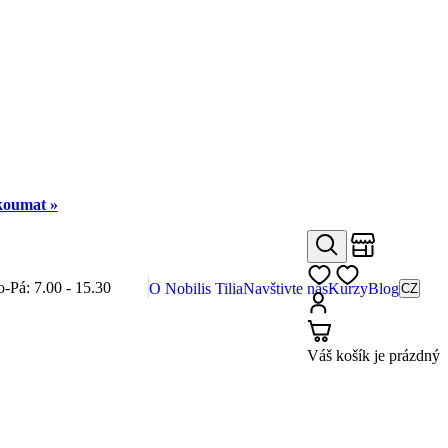
zkoumat »
Obchody
Hledat
Můj seznam
o-Pá: 7.00 - 15.30
O Nobilis Tilia
Navštivte nás
Kurzy
Blog
CZ
Přihlásit
Košík
Váš košík je prázdný