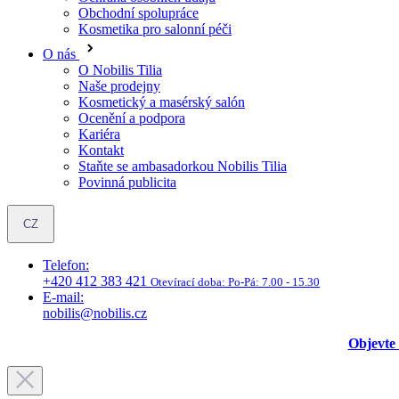
Obchodní spolupráce
Kosmetika pro salonní péči
O nás
O Nobilis Tilia
Naše prodejny
Kosmetický a masérský salón
Ocenění a podpora
Kariéra
Kontakt
Staňte se ambasadorkou Nobilis Tilia
Povinná publicita
CZ
Telefon:
+420 412 383 421
Otevírací doba:
Po-Pá: 7.00 - 15.30
E-mail:
nobilis@nobilis.cz
Objevte 