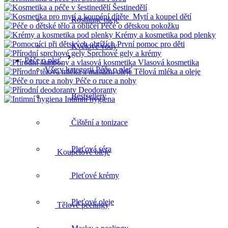
Šestinedělí
Mytí a koupel dětí
Rostlinné oleje
Péče o dětskou pokožku
Krémy a kosmetika pod plenky
První pomoc pro děti
Květové vody
Sprchové gely a krémy
Péče o pleť
Vlasová kosmetika
Vše v kategorii Péče o pleť
Tělová mléka a oleje
Péče o ruce a nohy
Deodoranty
Bestsellery
Intimní hygiena
Koupelové oleje
Čištění a tonizace
Pleťová séra
Tělové peelingy
Pleťové krémy
Pleťové oleje
Celulitida a strie