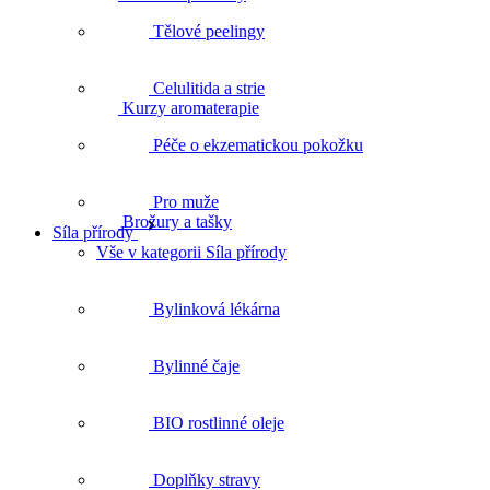
Kurzy aromaterapie
Tělové peelingy
Celulitida a strie
Brožury a tašky
Péče o ekzematickou pokožku
Pro muže
Síla přírody
Vše v kategorii Síla přírody
Bylinková lékárna
Bylinné čaje
BIO rostlinné oleje
Doplňky stravy