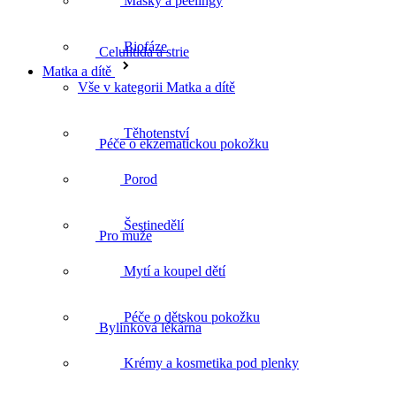
Masky a peelingy
Biofáze
Péče o ekzematickou pokožku
Matka a dítě
Vše v kategorii Matka a dítě
Těhotenství
Pro muže
Porod
Šestinedělí
Bylinková lékárna
Mytí a koupel dětí
Péče o dětskou pokožku
Bylinné čaje
Krémy a kosmetika pod plenky