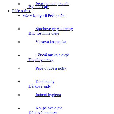
První pomoc pro děti
Péče o tělo
BIO rostlinné oleje
Vše v kategorii Péče o tělo
Sprchové gely a krémy
Doplňky stravy
Vlasová kosmetika
Tělová mléka a oleje
Dárkové sady
Péče o ruce a nohy
Deodoranty
Dárkové poukazy
Intimní hygiena
Koupelové oleje