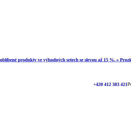
oblíbené produkty ve výhodných setech se slevou až 15 %. » Pro
P
+420 412 383 421