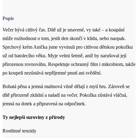
Večer bývá citlivý čas. Dítě už je unavené, vy také – a koupání
může rozhodnout o tom, jestli den skončí v klidu, nebo naopak.
Sprchový krém Anička jsme vyvinuli pro citlivou dětskou pokožku
už od batolecího věku. Myje velmi šetrně, aniž by narušoval její
přirozenou rovnováhu. Respektuje ochranný film i mikrobiom, takže
po koupeli nezůstává nepříjemné pnutí ani svědění.
Bohatá pěna a jemná malinová vůně dělají z mytí hru. Zároveň se
dítě přirozeně zklidní a naladí na večer. Pokožka zůstává vláčná,
jemná na dotek a připravená na odpočinek.
Ty nejlepší suroviny z přírody
Rostlinné tenzidy
Jemné mycí látky rostlinného původu vzniklé z cukrů a
kokosového oleje čistí šetrně a účinně zároveň. Vytvářejí
hebkou pěnu, která respektuje přirozené pH i ochranný film