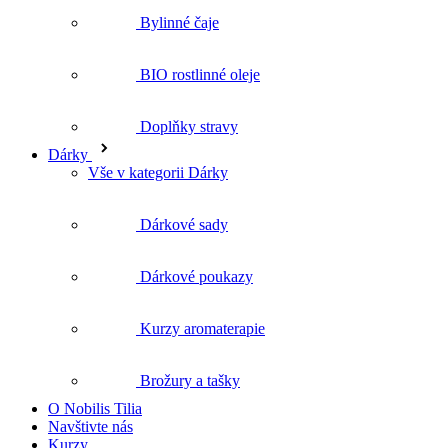
Doplňky stravy
Dárky
Vše v kategorii Dárky
Dárkové sady
Dárkové poukazy
Kurzy aromaterapie
Brožury a tašky
O Nobilis Tilia
Navštivte nás
Kurzy
Blog
Vše o nákupu
Nejčastější dotazy
Doprava a platba