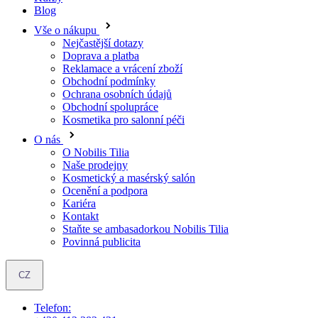
Reklamace a vrácení zboží
Obchodní podmínky
Ochrana osobních údajů
Obchodní spolupráce
Kosmetika pro salonní péči
O nás
O Nobilis Tilia
Naše prodejny
Kosmetický a masérský salón
Ocenění a podpora
Kariéra
Kontakt
Staňte se ambasadorkou Nobilis Tilia
Povinná publicita
CZ
Telefon:
+420 412 383 421
Otevírací doba:
Po-Pá: 7.00 - 15.30
E-mail:
nobilis@nobilis.cz
Objevte oblíbené produkty ve výhodných setech se slevou až 15