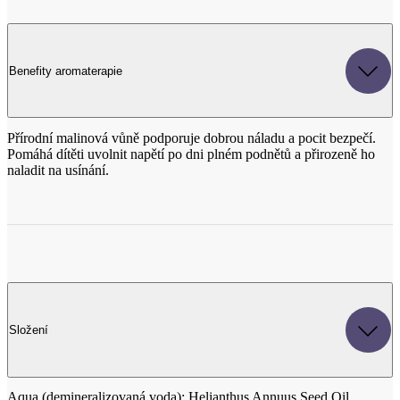
Přírodní malinová vůně podporuje dobrou náladu a pocit bezpečí.
Pomáhá dítěti uvolnit napětí po dni plném podnětů a přirozeně ho
naladit na usínání.
Složení
Aqua (demineralizovaná voda); Helianthus Annuus Seed Oil
(slunečnicový olej v bio kvalitě); Glycerin (hydratační látka);
Sodium Cocoyl Glutamate (přírodní tenzid ); Sodium Lauryl
Glucose Carboxylate (přírodní tenzid); Pentylene Glycol (hydratační
látka, s antimikrobiálním účinkem); Xanthan Gum (přírodní