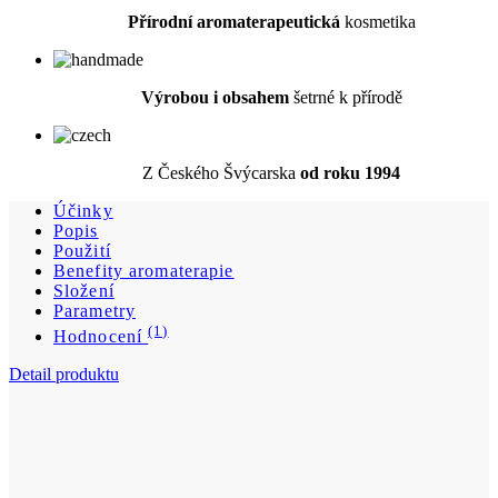
Výrobou i obsahem
šetrné k přírodě
Z Českého Švýcarska
od roku 1994
Účinky
Popis
Použití
Benefity aromaterapie
Složení
Parametry
(1)
Hodnocení
Detail produktu
Dětský sprchový krém Anička 500 ml
Cena
479 Kč
DO KOŠÍKU