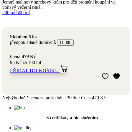
Skladem 5 ks
předpokládané doručení:
11. 08.
Cena
479 Kč
95 Kč za 100 ml
PŘIDAT DO KOŠÍKU
Přidat do mého 
Odebrat z mého 
Nejvýhodnější cena za posledních 30 dní:
Cena
479 Kč
S certifikáty
a bio složením
Přírodní a
romaterapeutická
kosmetika