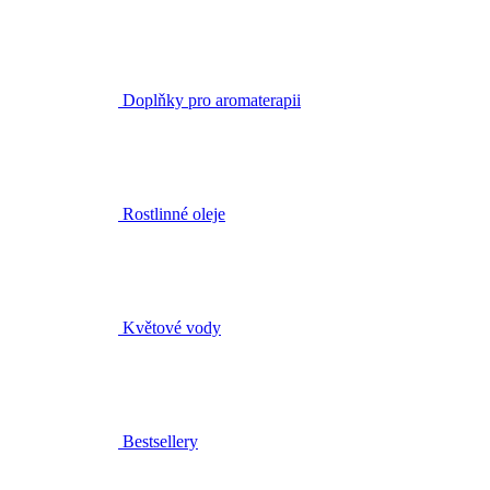
Doplňky pro aromaterapii
Rostlinné oleje
Květové vody
Bestsellery
Čištění a tonizace