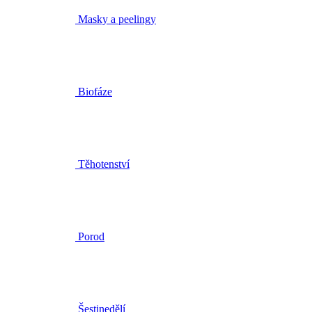
Biofáze
Těhotenství
Porod
Šestinedělí