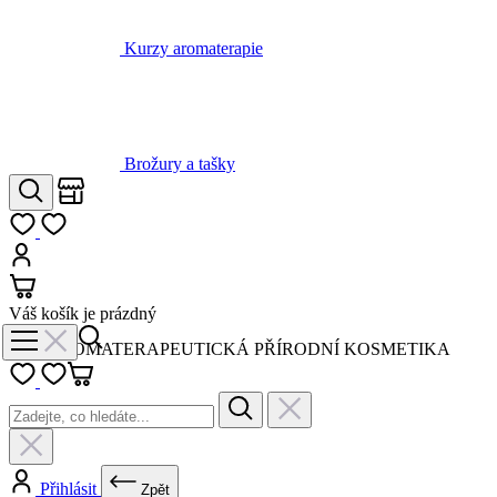
Brožury a tašky
Obchody
Hledat
Můj seznam
Přihlásit
Košík
Váš košík je prázdný
AROMATERAPEUTICKÁ PŘÍRODNÍ KOSMETIKA
Přihlásit
Zpět
Novinky a akce
Vše v kategorii Novinky a akce