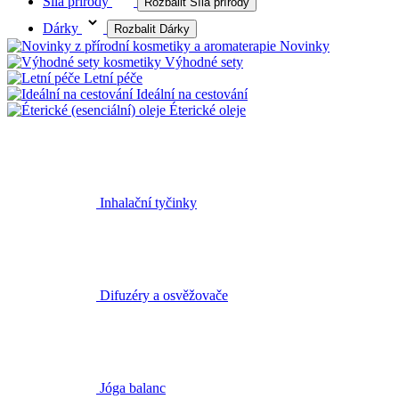
Síla přírody
Rozbalit Síla přírody
Dárky
Rozbalit Dárky
Novinky
Výhodné sety
Letní péče
Ideální na cestování
Éterické oleje
Inhalační tyčinky
Difuzéry a osvěžovače
Jóga balanc