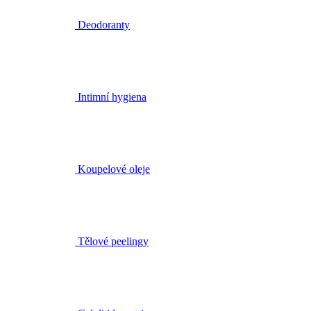
Intimní hygiena
Koupelové oleje
Tělové peelingy
Celulitida a strie