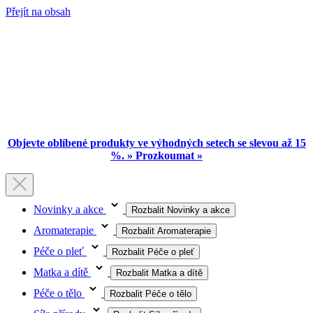
Přejít na obsah
Objevte oblíbené produkty ve výhodných setech se slevou až 15
%. » Prozkoumat »
Novinky a akce
Rozbalit Novinky a akce
Aromaterapie
Rozbalit Aromaterapie
Péče o pleť
Rozbalit Péče o pleť
Matka a dítě
Rozbalit Matka a dítě
Péče o tělo
Rozbalit Péče o tělo