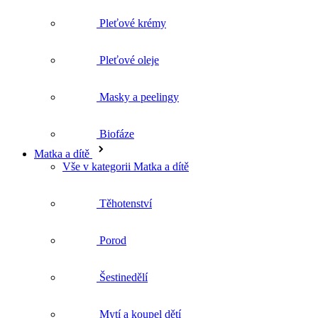
Masky a peelingy
Biofáze
Matka a dítě
Vše v kategorii Matka a dítě
Těhotenství
Porod
Šestinedělí
Mytí a koupel dětí
Péče o dětskou pokožku