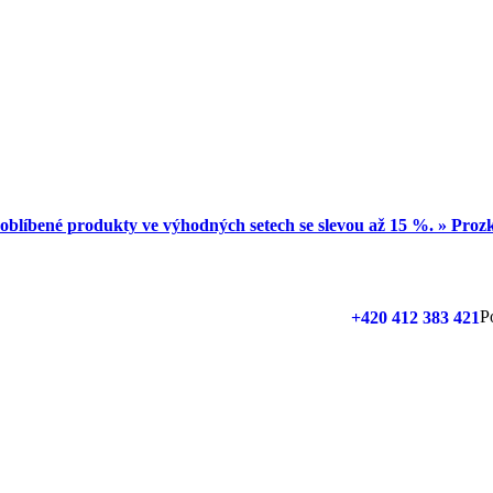
oblíbené produkty ve výhodných setech se slevou až 15 %. » Pro
P
+420 412 383 421