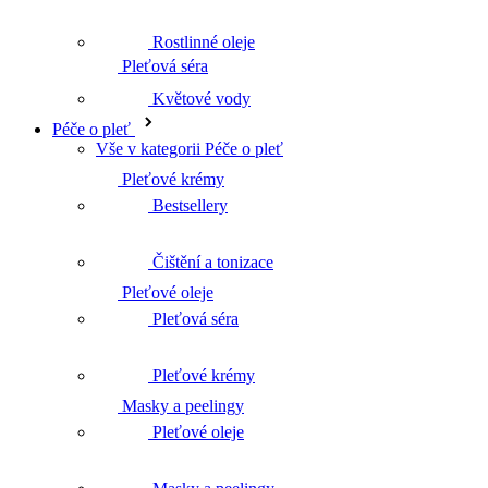
Rostlinné oleje
Pleťové krémy
Květové vody
Péče o pleť
Vše v kategorii Péče o pleť
Pleťové oleje
Bestsellery
Čištění a tonizace
Masky a peelingy
Pleťová séra
Pleťové krémy
Biofáze
Pleťové oleje