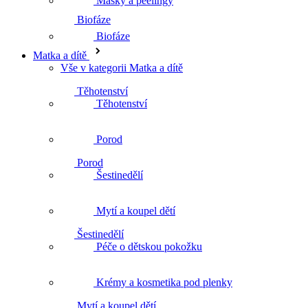
Masky a peelingy
Těhotenství
Biofáze
Matka a dítě
Vše v kategorii Matka a dítě
Porod
Těhotenství
Porod
Šestinedělí
Šestinedělí
Mytí a koupel dětí
Mytí a koupel dětí
Péče o dětskou pokožku
Krémy a kosmetika pod plenky