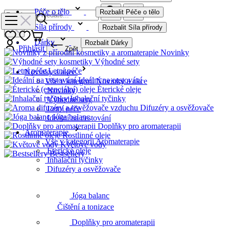
Péče o tělo
Rozbalit Péče o tělo
Síla přírody
Rozbalit Síla přírody
Dárky
Rozbalit Dárky
Přihlásit
Zpět
Novinky
Výhodné sety
Letní péče
Novinky a akce
Ideální na cestování
Vše v kategorii Novinky a akce
Éterické oleje
Novinky
Inhalační tyčinky
Výhodné sety
Difuzéry a osvěžovače
Letní péče
Jóga balanc
Ideální na cestování
Doplňky pro aromaterapii
Aromaterapie
Rostlinné oleje
Vše v kategorii Aromaterapie
Květové vody
Éterické oleje
Bestsellery
Inhalační tyčinky
Čištění a tonizace
Difuzéry a osvěžovače
Jóga balanc
Pleťová séra
Doplňky pro aromaterapii