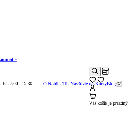
zkoumat »
Obchody
Hledat
Můj seznam
o-Pá: 7.00 - 15.30
O Nobilis Tilia
Navštivte nás
Kurzy
Blog
CZ
Přihlásit
Košík
Váš košík je prázdný