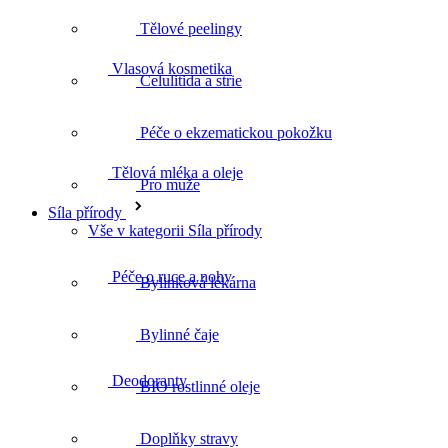
Tělové peelingy
Celulitida a strie
Tělová mléka a oleje
Péče o ekzematickou pokožku
Pro muže
Péče o ruce a nohy
Síla přírody
Vše v kategorii Síla přírody
Bylinková lékárna
Deodoranty
Bylinné čaje
BIO rostlinné oleje
Intimní hygiena
Doplňky stravy