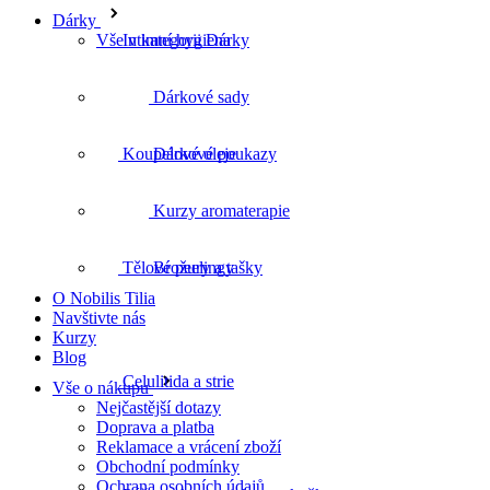
Dárky
Vše v kategorii Dárky
Koupelové oleje
Dárkové sady
Dárkové poukazy
Tělové peelingy
Kurzy aromaterapie
Brožury a tašky
Celulitida a strie
O Nobilis Tilia
Navštivte nás
Kurzy
Blog
Vše o nákupu
Péče o ekzematickou pokožku
Nejčastější dotazy
Doprava a platba
Reklamace a vrácení zboží
Obchodní podmínky
Ochrana osobních údajů