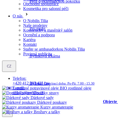
Obchodní spolupráce
Pro muže
Kosmetika pro salonní péči
O nás
O Nobilis Tilia
Naše prodejny
Kosmetický a masérský salón
Bylinková lékárna
Ocenění a podpora
Kariéra
Kontakt
Staňte se ambasadorkou Nobilis Tilia
Povinná publicita
Bylinné čaje
BIO rostlinné oleje
CZ
Doplňky stravy
Dárkové sady
Telefon:
Dárkové poukazy
+420 412 383 421
Otevírací doba:
Po-Pá: 7.00 - 15.30
Kurzy aromaterapie
E-mail:
Brožury a tašky
nobilis@nobilis.cz
Objevte 