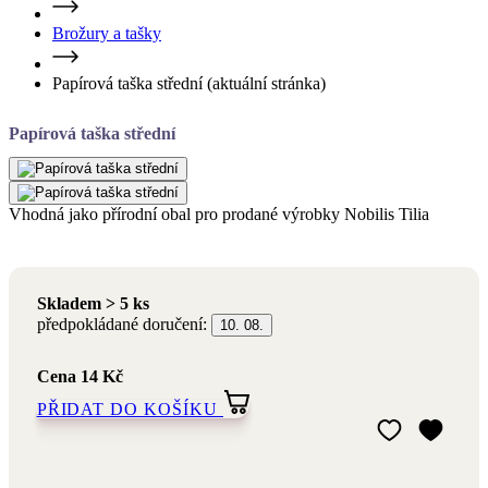
Papírová taška střední
Vhodná jako přírodní obal pro prodané výrobky Nobilis Tilia
Skladem > 5 ks
předpokládané doručení:
10. 08.
Cena
14 Kč
PŘIDAT DO KOŠÍKU
Přidat do mého 
Odebrat z mého 
Nejvýhodnější cena za posledních 30 dní:
Cena
14 Kč