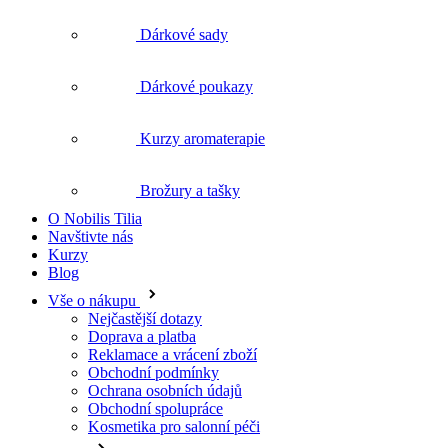
Dárkové poukazy
Kurzy aromaterapie
Brožury a tašky
O Nobilis Tilia
Navštivte nás
Kurzy
Blog
Vše o nákupu
Nejčastější dotazy
Doprava a platba
Reklamace a vrácení zboží
Obchodní podmínky
Ochrana osobních údajů
Obchodní spolupráce
Kosmetika pro salonní péči
O nás
O Nobilis Tilia
Naše prodejny
Kosmetický a masérský salón
Ocenění a podpora