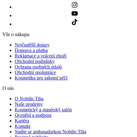
Vše o nákupu
Nejčastější dotazy
Doprava a platba
Reklamace a vrácení zboží
Obchodní podmínky
Ochrana osobních údajů
Obchodní spolupráce
Kosmetika pro salonní péči
O nás
O Nobilis Tilia
Naše prodejny
Kosmetický a masérský salón
Ocenění a podpora
Kariéra
Kontakt
Staňte se ambasadorkou Nobilis Tilia
Povinná publicita
Už vám nic neuteče