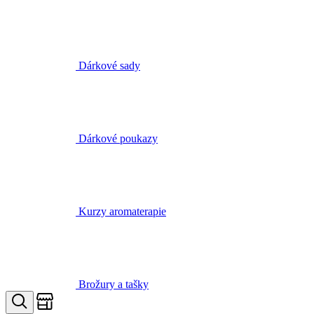
Dárkové sady
Dárkové poukazy
Kurzy aromaterapie
Brožury a tašky
Obchody
Hledat
Můj seznam
Přihlásit
Košík