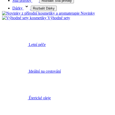
Síla přírody
Rozbalit Síla přírody
Dárky
Rozbalit Dárky
Novinky
Výhodné sety
Letní péče
Ideální na cestování
Éterické oleje
Inhalační tyčinky