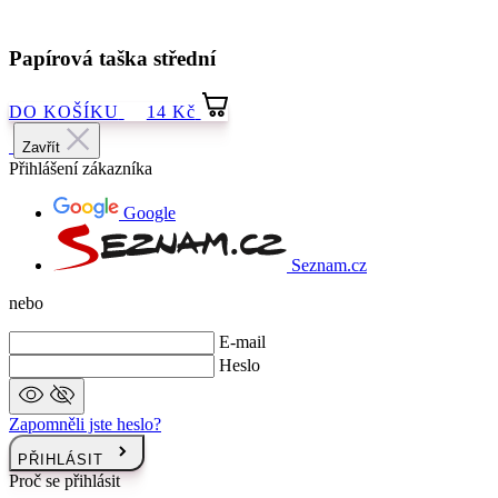
DO KOŠÍKU
14 Kč
Zavřít
Přihlášení zákazníka
Google
Seznam.cz
nebo
E-mail
Heslo
Zapomněli jste heslo?
PŘIHLÁSIT
Proč se přihlásit
Přístup do sekce s historií objednávek
Nejlepší nabídky odesíláme do Vašeho e‑mailu jako první
Vlastní seznam oblíbených produktů