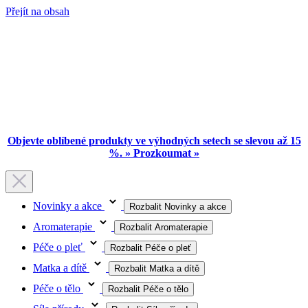
Přejít na obsah
Objevte oblíbené produkty ve výhodných setech se slevou až 15
%. » Prozkoumat »
Novinky a akce
Rozbalit Novinky a akce
Aromaterapie
Rozbalit Aromaterapie
Péče o pleť
Rozbalit Péče o pleť
Matka a dítě
Rozbalit Matka a dítě
Péče o tělo
Rozbalit Péče o tělo