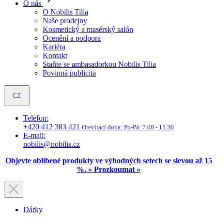
Kariéra
Kontakt
Staňte se ambasadorkou Nobilis Tilia
Povinná publicita
CZ
Telefon:
+420 412 383 421
Otevírací doba:
Po-Pá: 7.00 - 15.30
E-mail:
nobilis@nobilis.cz
Objevte oblíbené produkty ve výhodných setech se slevou až 15
%. » Prozkoumat »
Dárky
Brožury a tašky
Papírová taška střední
(aktuální stránka)