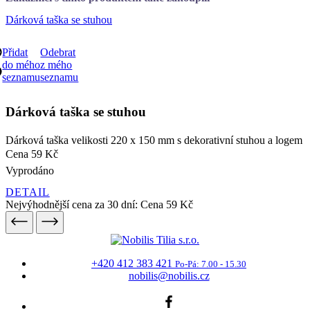
do mého
z mého
seznamu
seznamu
Dárková taška se stuhou
Dárková taška velikosti 220 x 150 mm s dekorativní stuhou a logem
Cena
59 Kč
Vyprodáno
DETAIL
Nejvýhodnější cena za 30 dní:
Cena
59 Kč
+420 412 383 421
Po-Pá: 7.00 - 15.30
nobilis@nobilis.cz