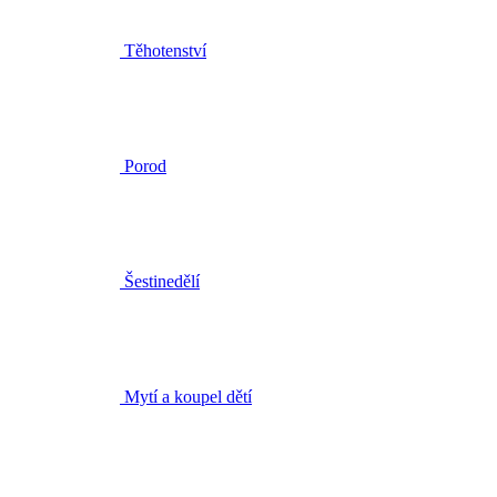
Porod
Šestinedělí
Mytí a koupel dětí
Péče o dětskou pokožku