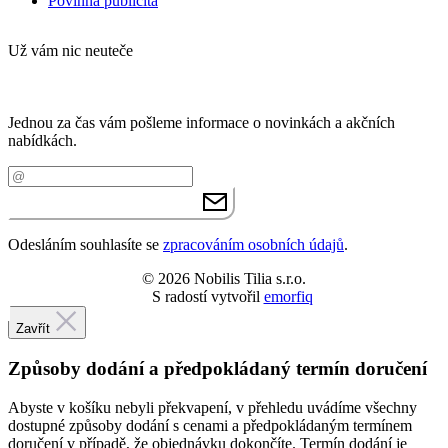
Jednou za čas vám pošleme informace o novinkách a akčních
nabídkách.
Váš e-mail
PŘIHLÁSIT SE K ODBĚRU
Odesláním souhlasíte se
zpracováním osobních údajů
.
© 2026 Nobilis Tilia s.r.o.
S radostí vytvořil
emorfiq
Zavřít
Způsoby dodání a předpokládaný termín doručení
Abyste v košíku nebyli překvapení, v přehledu uvádíme všechny
dostupné způsoby dodání s cenami a předpokládaným termínem
doručení v případě, že objednávku dokončíte. Termín dodání je
odhadován na základě dostupných dat o vytíženosti expedice a
doručovací době jednotlivých způsobů dodání.