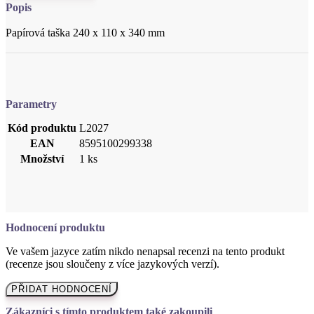
Parametry
Kód produktu
L2027
EAN
8595100299338
Množství
1 ks
Hodnocení produktu
Ve vašem jazyce zatím nikdo nenapsal recenzi na tento produkt
(recenze jsou sloučeny z více jazykových verzí).
PŘIDAT HODNOCENÍ
Zákazníci s tímto produktem také zakoupili
Dárková taška se stuhou
Přidat
Odebrat