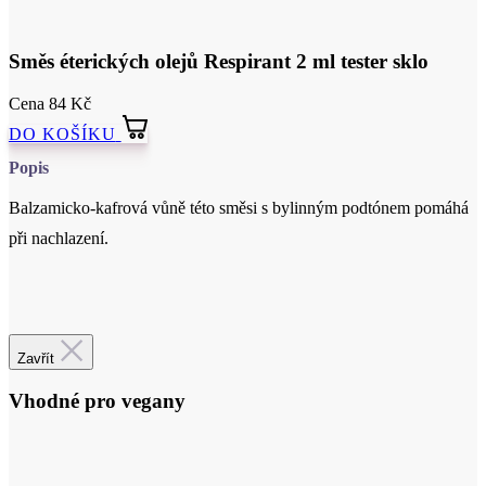
Cena
84 Kč
DO KOŠÍKU
Popis
Balzamicko-kafrová vůně této směsi s bylinným podtónem pomáhá
při nachlazení.
Certifikace
Zavřít
Vhodné pro vegany
Veganská kosmetika - 96% našich výrobků neobsahuje suroviny
živočišného původu.