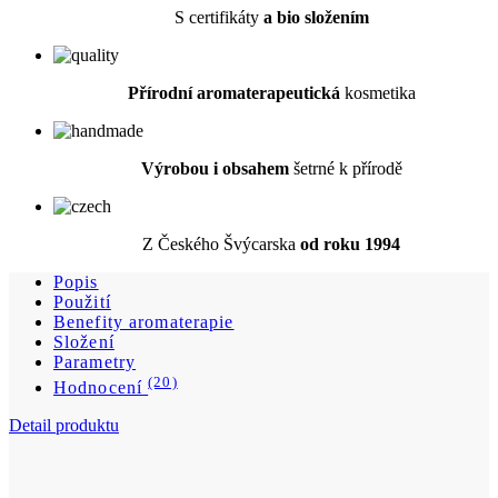
Výrobou i obsahem
šetrné k přírodě
Z Českého Švýcarska
od roku 1994
Popis
Použití
Benefity aromaterapie
Složení
Parametry
(20)
Hodnocení
Detail produktu
Směs éterických olejů Respirant 2 ml tester sklo