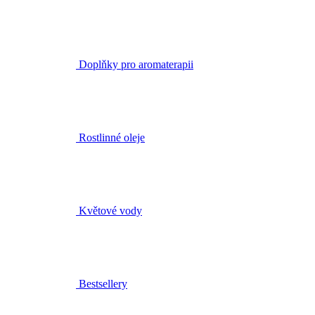
Doplňky pro aromaterapii
Rostlinné oleje
Květové vody
Bestsellery
Čištění a tonizace