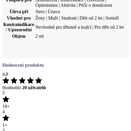
Nevhodné pro těhotné a kojící | Pro děti od 2 let
/ Upozornění
Objem
2 ml
Hodnocení produktu
4,8
Hodnotilo
20 uživatelů
5
18×
4
1×
3
0×
2