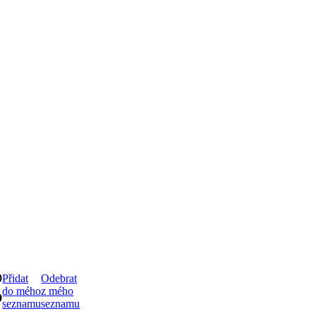
Přidat
Odebrat
do mého
z mého
seznamu
seznamu
Směs éterických olejů Zklidnění
Zklidňující a relaxační, stabilizuje emoce a napomáhá klidnému