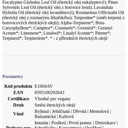
Caryophyllene*; Camphor*; Coumarin*; Geraniol*; Geranyl
Acetate*; Limonene*; Linalool*; Linalyl Acetate*; Pinene*;
Terpineol*; Terpinolene*. * - z přírodních éterických olejů
Parametry
Kód produktu
E1004AV
EAN
8595100292643
Certifikace
Vhodné pro vegany
Druh
Směsi éterických olejů
Bylinná | Jehličnatá | Dřevitá | Mentolová |
Vůně
Balzamická | Kafrová
Imunita | Posílení | První pomoc | Detoxikace |
Podpora pro
Sebedůvěra | Koncentrace | Osvěžení |
Optimismus | Aktivita | Péče o domácnost
Úleva při
Stres | Únava
Vhodné pro
Ženy | Muži | Studenti | Děti od 2 let | Senioři
Kontraindikace