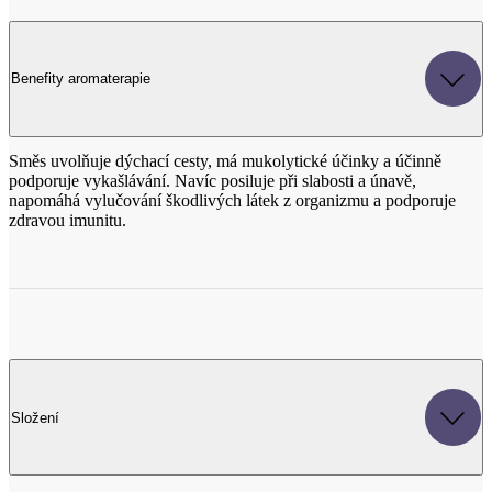
Směs uvolňuje dýchací cesty, má mukolytické účinky a účinně
podporuje vykašlávání. Navíc posiluje při slabosti a únavě,
napomáhá vylučování škodlivých látek z organizmu a podporuje
zdravou imunitu.
Složení
Eucalyptus Globulus Leaf Oil (éterický olej eukalyptový); Pinus
Sylvestris Leaf Oil (éterický olej z borovice lesní); Lavandula
Hybrida Oil (éterický olej lavandinový); Rosmarinus Officinalis Oil
(éterický olej z rozmarýnu lékařského); Turpentine* (směs terpenů z
borovicových éterických olejů); Alpha-Terpinene*; Beta-