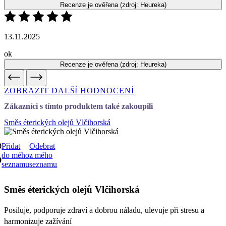
ok
Recenze je ověřena
(zdroj: Heureka)
ZOBRAZIT DALŠÍ HODNOCENÍ
Zákazníci s tímto produktem také zakoupili
Směs éterických olejů Vlčihorská
Přidat
Odebrat
do mého
z mého
seznamu
seznamu
Směs éterických olejů Vlčihorská
Posiluje, podporuje zdraví a dobrou náladu, ulevuje při stresu a
harmonizuje zažívání
Cena
od 104 Kč
2 varianty skladem
DETAIL
Nejvýhodnější cena za 30 dní:
Cena
104 Kč