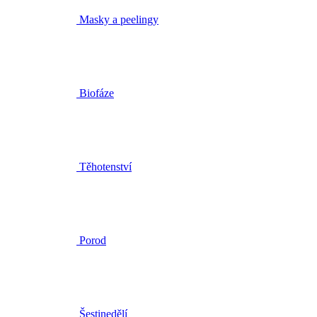
Biofáze
Těhotenství
Porod
Šestinedělí