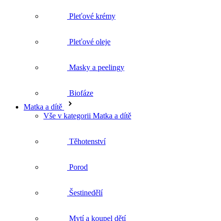
Masky a peelingy
Biofáze
Matka a dítě
Vše v kategorii Matka a dítě
Těhotenství
Porod
Šestinedělí
Mytí a koupel dětí
Péče o dětskou pokožku