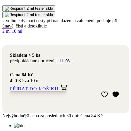
únavě, čistí a detoxikuje
Objem
2 ml
10 ml
Skladem > 5 ks
předpokládané doručení:
11. 08.
Cena
84 Kč
420 Kč za 10 ml
PŘIDAT DO KOŠÍKU
Přidat do mého 
Odebrat z mého 
Nejvýhodnější cena za posledních 30 dní:
Cena
84 Kč
S certifikáty
a bio složením
Přírodní a
romaterapeutická
kosmetika