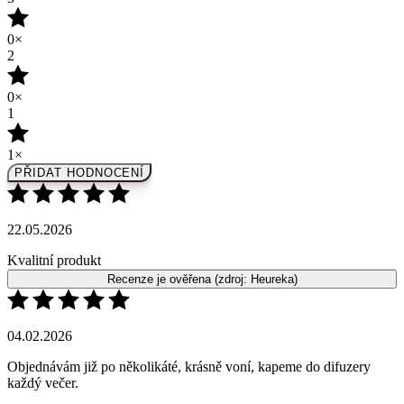
0×
1
1×
PŘIDAT HODNOCENÍ
22.05.2026
Kvalitní produkt
Recenze je ověřena
(zdroj: Heureka)
04.02.2026
Objednávám již po několikáté, krásně voní, kapeme do difuzery
každý večer.
Krasne voní, snášen dětmi
Nemám