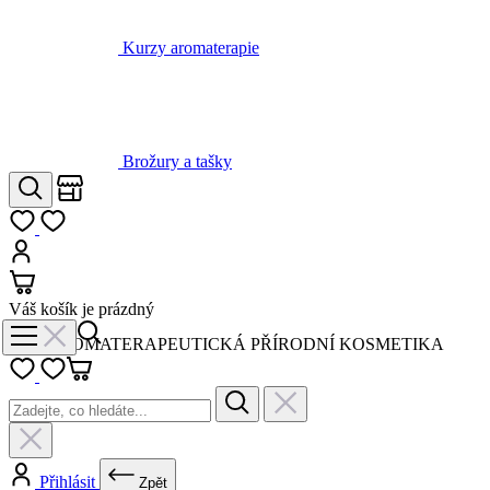
Brožury a tašky
Obchody
Hledat
Můj seznam
Přihlásit
Košík
Váš košík je prázdný
AROMATERAPEUTICKÁ PŘÍRODNÍ KOSMETIKA
Přihlásit
Zpět
Novinky a akce
Vše v kategorii Novinky a akce