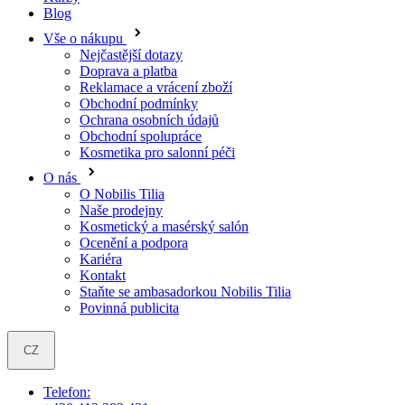
Reklamace a vrácení zboží
Obchodní podmínky
Ochrana osobních údajů
Obchodní spolupráce
Kosmetika pro salonní péči
O nás
O Nobilis Tilia
Naše prodejny
Kosmetický a masérský salón
Ocenění a podpora
Kariéra
Kontakt
Staňte se ambasadorkou Nobilis Tilia
Povinná publicita
CZ
Telefon:
+420 412 383 421
Otevírací doba:
Po-Pá: 7.00 - 15.30
E-mail:
nobilis@nobilis.cz
Objevte oblíbené produkty ve výhodných setech se slevou až 15