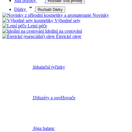
Síla přírody
Rozbalit Síla přírody
Dárky
Rozbalit Dárky
Novinky
Výhodné sety
Letní péče
Ideální na cestování
Éterické oleje
Inhalační tyčinky
Difuzéry a osvěžovače
Jóga balanc