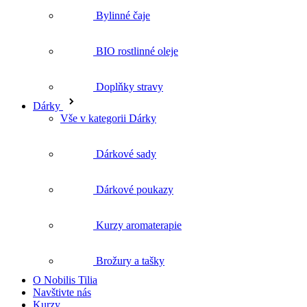
Doplňky stravy
Dárky
Vše v kategorii Dárky
Dárkové sady
Dárkové poukazy
Kurzy aromaterapie
Brožury a tašky
O Nobilis Tilia
Navštivte nás
Kurzy
Blog
Vše o nákupu
Nejčastější dotazy
Doprava a platba