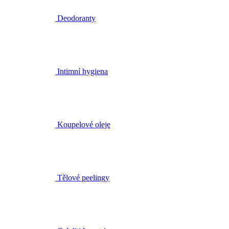
Intimní hygiena
Koupelové oleje
Tělové peelingy
Celulitida a strie