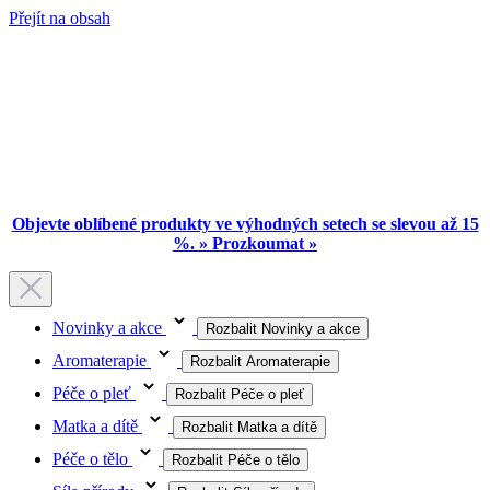
Přejít na obsah
Objevte oblíbené produkty ve výhodných setech se slevou až 15
%. » Prozkoumat »
Novinky a akce
Rozbalit Novinky a akce
Aromaterapie
Rozbalit Aromaterapie
Péče o pleť
Rozbalit Péče o pleť
Matka a dítě
Rozbalit Matka a dítě
Péče o tělo
Rozbalit Péče o tělo