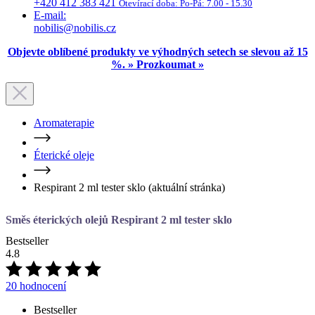
%. » Prozkoumat »
Aromaterapie
Éterické oleje
Respirant 2 ml tester sklo
(aktuální stránka)
Směs éterických olejů Respirant 2 ml tester sklo
Bestseller
4.8
20 hodnocení
Bestseller
Uvolňuje dýchací cesty při nachlazení a zahlenění, posiluje při