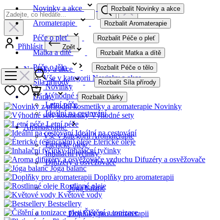
Novinky a akce
Rozbalit Novinky a akce
Aromaterapie
Rozbalit Aromaterapie
Péče o pleť
Rozbalit Péče o pleť
Přihlásit
Zpět
Matka a dítě
Rozbalit Matka a dítě
Péče o tělo
Rozbalit Péče o tělo
Novinky a akce
Vše v kategorii Novinky a akce
Síla přírody
Rozbalit Síla přírody
Novinky
Výhodné sety
Dárky
Rozbalit Dárky
Letní péče
Novinky
Ideální na cestování
Výhodné sety
Letní péče
Aromaterapie
Ideální na cestování
Vše v kategorii Aromaterapie
Éterické oleje
Éterické oleje
Inhalační tyčinky
Inhalační tyčinky
Difuzéry a osvěžovače
Difuzéry a osvěžovače
Jóga balanc
Doplňky pro aromaterapii
Rostlinné oleje
Jóga balanc
Květové vody
Bestsellery
Čištění a tonizace
Doplňky pro aromaterapii