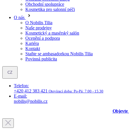
Obchodní spolupráce
Kosmetika pro salonní péči
O nás
O Nobilis Tilia
Naše prodejny
Kosmetický a masérský salón
Ocenění a podpora
Kariéra
Kontakt
Staňte se ambasadorkou Nobilis Tilia
Povinná publicita
CZ
Telefon:
+420 412 383 421
Otevírací doba:
Po-Pá: 7.00 - 15.30
E-mail:
nobilis@nobilis.cz
Objevte 