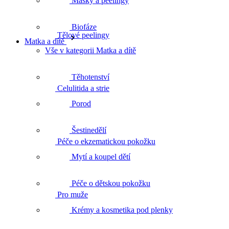
Masky a peelingy
Biofáze
Tělové peelingy
Matka a dítě
Vše v kategorii Matka a dítě
Těhotenství
Celulitida a strie
Porod
Šestinedělí
Péče o ekzematickou pokožku
Mytí a koupel dětí
Péče o dětskou pokožku
Pro muže
Krémy a kosmetika pod plenky