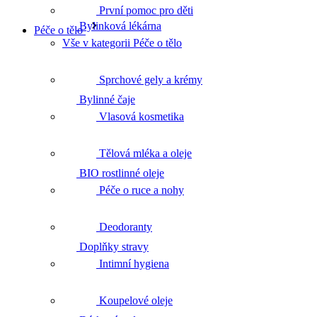
První pomoc pro děti
Bylinková lékárna
Péče o tělo
Vše v kategorii Péče o tělo
Sprchové gely a krémy
Bylinné čaje
Vlasová kosmetika
Tělová mléka a oleje
BIO rostlinné oleje
Péče o ruce a nohy
Deodoranty
Doplňky stravy
Intimní hygiena
Koupelové oleje