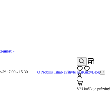
zkoumat »
Obchody
Hledat
Můj seznam
o-Pá: 7.00 - 15.30
O Nobilis Tilia
Navštivte nás
Kurzy
Blog
CZ
Přihlásit
Košík
Váš košík je prázdný