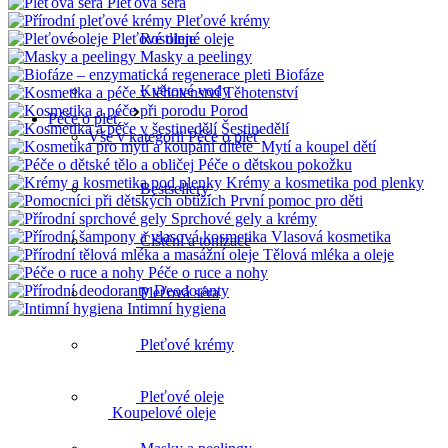
Pleťová séra
Pleťové krémy
Pleťové oleje
Rostlinné oleje
Masky a peelingy
Biofáze
Květové vody
Těhotenství
Porod
Péče o pleť
Šestinedělí
Vše v kategorii Péče o pleť
Mytí a koupel dětí
Péče o dětskou pokožku
Krémy a kosmetika pod plenky
Bestsellery
První pomoc pro děti
Sprchové gely a krémy
Vlasová kosmetika
Čištění a tonizace
Tělová mléka a oleje
Péče o ruce a nohy
Deodoranty
Pleťová séra
Intimní hygiena
Pleťové krémy
Pleťové oleje
Koupelové oleje