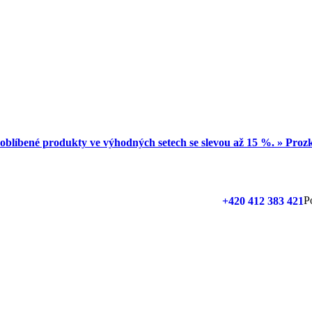
oblíbené produkty ve výhodných setech se slevou až 15 %. » Pro
P
+420 412 383 421