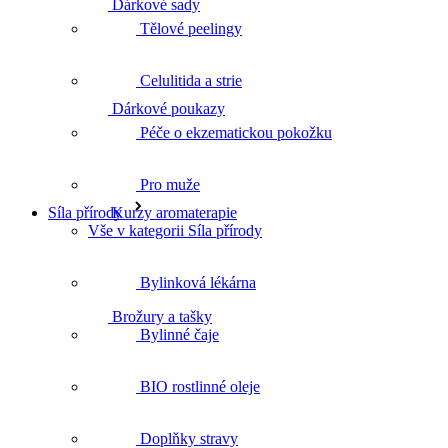
Dárkové sady
Tělové peelingy
Celulitida a strie
Dárkové poukazy
Péče o ekzematickou pokožku
Pro muže
Kurzy aromaterapie
Síla přírody
Vše v kategorii Síla přírody
Bylinková lékárna
Brožury a tašky
Bylinné čaje
BIO rostlinné oleje
Doplňky stravy