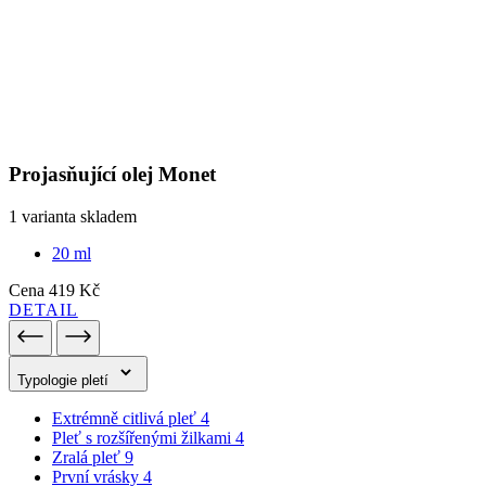
Projasňující olej Monet
1 varianta skladem
20 ml
Cena
419 Kč
DETAIL
Typologie pletí
Extrémně citlivá pleť
4
Pleť s rozšířenými žilkami
4
Zralá pleť
9
První vrásky
4
Prevence prvních vrásek
3
Aknózní pleť
5
Mastná pleť
5
Suchá pleť
9
Normální, smíšená a citlivá pleť
7