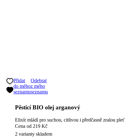
Přidat
Odebrat
do mého
z mého
seznamu
seznamu
Pěsticí BIO olej arganový
Elixír mládí pro suchou, citlivou i předčasně zralou pleť
Cena
od 219 Kč
2 varianty skladem
DETAIL
Nejvýhodnější cena za 30 dní:
Cena
219 Kč
Výživný olej Růže