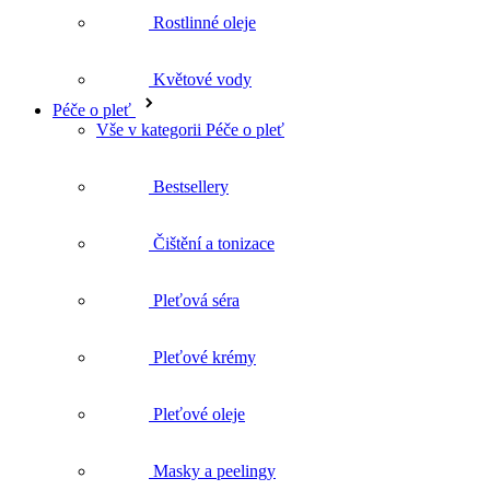
Péče o pleť
Vše v kategorii Péče o pleť
Bestsellery
Čištění a tonizace
Pleťová séra
Pleťové krémy
Pleťové oleje
Masky a peelingy
Biofáze
Matka a dítě
Vše v kategorii Matka a dítě