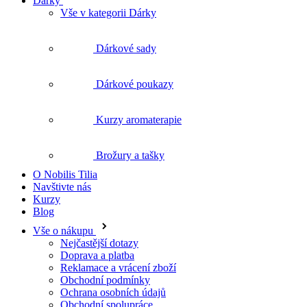
Dárkové poukazy
Kurzy aromaterapie
Brožury a tašky
O Nobilis Tilia
Navštivte nás
Kurzy
Blog
Vše o nákupu
Nejčastější dotazy
Doprava a platba
Reklamace a vrácení zboží
Obchodní podmínky
Ochrana osobních údajů
Obchodní spolupráce
Kosmetika pro salonní péči
O nás
O Nobilis Tilia
Naše prodejny