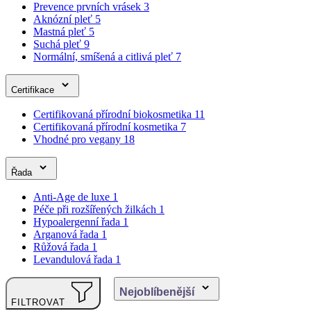
Certifikace
Certifikovaná přírodní biokosmetika
11
Certifikovaná přírodní kosmetika
7
Vhodné pro vegany
18
Řada
Anti-Age de luxe
1
Péče při rozšířených žilkách
1
Hypoalergenní řada
1
Arganová řada
1
Růžová řada
1
Levandulová řada
1
Nejoblíbenější
FILTROVAT
Nejoblíbenější
Od nejlevnějšího
Od nejdražšího
Podle abecedy