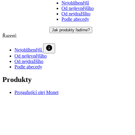
Jak produkty řadíme?
Řazení:
Nejoblíbenější
Od nejlevnějšího
Od nejdražšího
Podle abecedy
Produkty
Projasňující olej Monet