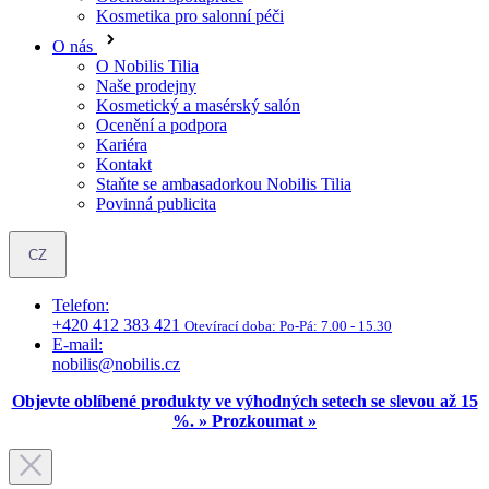
Kosmetický a masérský salón
Ocenění a podpora
Kariéra
Kontakt
Staňte se ambasadorkou Nobilis Tilia
Povinná publicita
CZ
Telefon:
+420 412 383 421
Otevírací doba:
Po-Pá: 7.00 - 15.30
E-mail:
nobilis@nobilis.cz
Objevte oblíbené produkty ve výhodných setech se slevou až 15
%. » Prozkoumat »
Péče o pleť