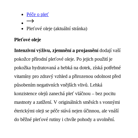
Pleťové oleje
(aktuální stránka)
Pleťové oleje
Intenzivní výživu, zjemnění a projasnění
dodají vaší
pokožce přírodní pleťové oleje. Po jejich použití je
pokožka hydratovaná a hebká na dotek, získá potřebné
vitamíny pro zdravý vzhled a přirozenou odolnost před
působením negativních vnějších vlivů. Lehká
konzistence olejů zanechá pleť vláčnou – bez pocitu
mastnoty a zatížení. V originálních směsích s vonnými
éterickými oleji se péče stává nejen účinnou, ale vnáší
do běžné pleťové rutiny i chvíle pohody a uvolnění.
Nejprodávanější produkty