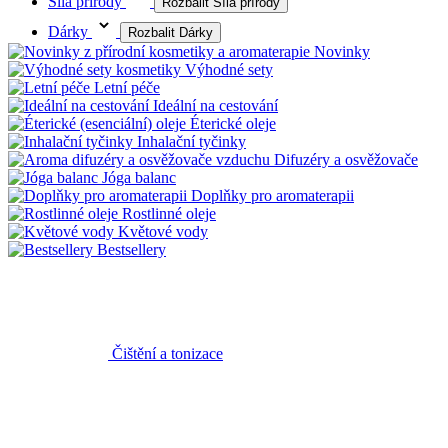
Síla přírody
Rozbalit Síla přírody
Dárky
Rozbalit Dárky
Novinky
Výhodné sety
Letní péče
Ideální na cestování
Éterické oleje
Inhalační tyčinky
Difuzéry a osvěžovače
Jóga balanc
Doplňky pro aromaterapii
Rostlinné oleje
Květové vody
Bestsellery
Čištění a tonizace
Pleťová séra