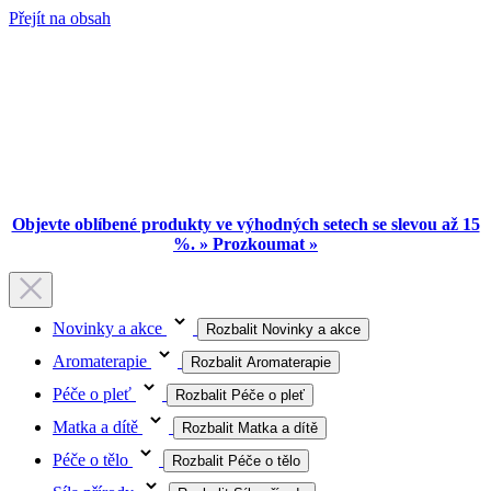
Přejít na obsah
Objevte oblíbené produkty ve výhodných setech se slevou až 15
%. » Prozkoumat »
Novinky a akce
Rozbalit Novinky a akce
Aromaterapie
Rozbalit Aromaterapie
Péče o pleť
Rozbalit Péče o pleť
Matka a dítě
Rozbalit Matka a dítě
Péče o tělo
Rozbalit Péče o tělo