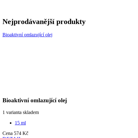
Bioaktivní omlazující olej
Bioaktivní omlazující olej
1 varianta skladem
15 ml
Cena
574 Kč
DETAIL
Pěsticí BIO olej arganový