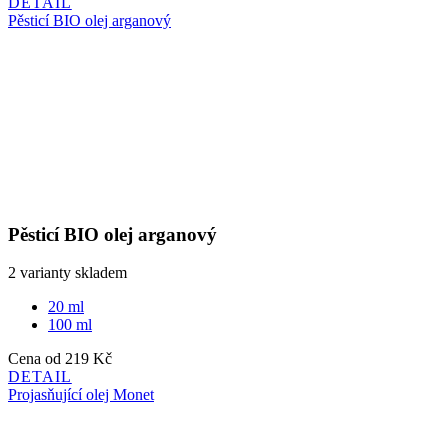
Pěsticí BIO olej arganový
2 varianty skladem
20 ml
100 ml
Cena
od 219 Kč
DETAIL
Projasňující olej Monet