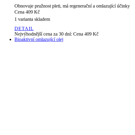
DETAIL
Nejvýhodnější cena za 30 dní:
Cena
409 Kč
Bioaktivní omlazující olej