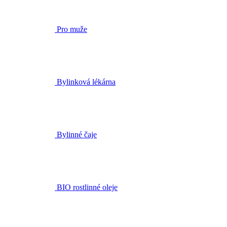
Bylinková lékárna
Bylinné čaje
BIO rostlinné oleje
Doplňky stravy