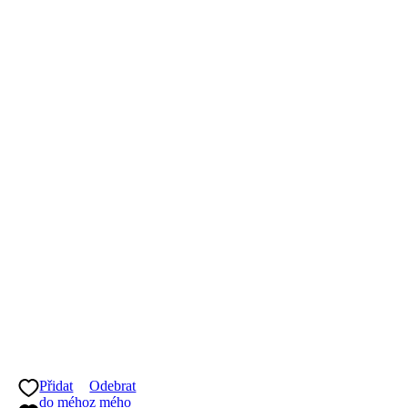
Přidat
Odebrat
do mého
z mého
seznamu
seznamu
Bioaktivní omlazující olej