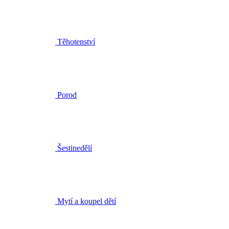
Porod
Šestinedělí
Mytí a koupel dětí
Péče o dětskou pokožku