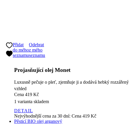
Přidat
Odebrat
do mého
z mého
seznamu
seznamu
Projasňující olej Monet
Luxusně pečuje o pleť, zjemňuje ji a dodává hebký rozzářený
vzhled
Cena
419 Kč
1 varianta skladem
DETAIL
Nejvýhodnější cena za 30 dní:
Cena
419 Kč
Pěsticí BIO olej arganový