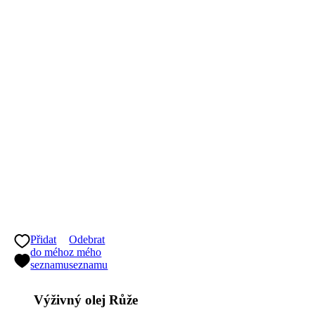
Přidat
Odebrat
do mého
z mého
seznamu
seznamu
Výživný olej Růže
Obnovuje pružnost pleti, má regenerační a omlazující účinky
Cena
409 Kč
1 varianta skladem