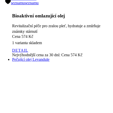
Revitalizační péče pro zralou pleť, hydratuje a zmírňuje
známky stárnutí
Cena
574 Kč
1 varianta skladem
DETAIL
Nejvýhodnější cena za 30 dní:
Cena
574 Kč
Pečující olej Levandule