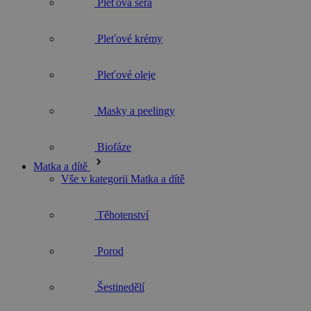
Pleťové krémy
Pleťové oleje
Masky a peelingy
Biofáze
Matka a dítě
Vše v kategorii Matka a dítě
Těhotenství
Porod
Šestinedělí
Mytí a koupel dětí