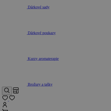
Dárkové sady
Dárkové poukazy
Kurzy aromaterapie
Brožury a tašky
Obchody
Hledat
Můj seznam
Přihlásit
Košík