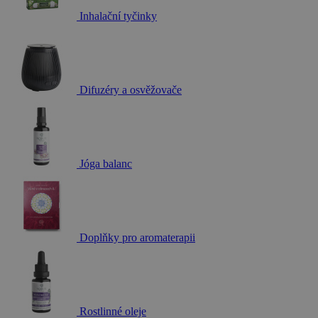
Inhalační tyčinky
Difuzéry a osvěžovače
Jóga balanc
Doplňky pro aromaterapii
Rostlinné oleje