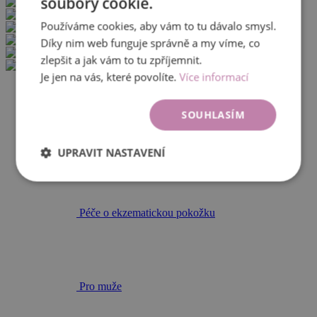
soubory cookie.
Tělová mléka a oleje
Péče o ruce a nohy
Používáme cookies, aby vám to tu dávalo smysl.
Deodoranty
Intimní hygiena
Díky nim web funguje správně a my víme, co
Koupelové oleje
zlepšit a jak vám to tu zpříjemnit.
Tělové peelingy
Je jen na vás, které povolíte.
Více informací
SOUHLASÍM
Celulitida a strie
UPRAVIT NASTAVENÍ
Péče o ekzematickou pokožku
Pro muže