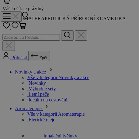
Váš košík je prázdný
AROMATERAPEUTICKÁ PŘÍRODNÍ KOSMETIKA
Přihlásit
Zpět
Novinky a akce
Vše v kategorii Novinky a akce
Novinky
Výhodné sety
Letní péče
Ideální na cestování
Aromaterapie
Vše v kategorii Aromaterapie
Éterické oleje
Inhalační tyčinky