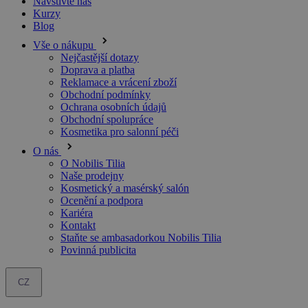
Blog
Vše o nákupu
Nejčastější dotazy
Doprava a platba
Reklamace a vrácení zboží
Obchodní podmínky
Ochrana osobních údajů
Obchodní spolupráce
Kosmetika pro salonní péči
O nás
O Nobilis Tilia
Naše prodejny
Kosmetický a masérský salón
Ocenění a podpora
Kariéra
Kontakt
Staňte se ambasadorkou Nobilis Tilia
Povinná publicita
CZ
Telefon:
+420 412 383 421
Otevírací doba:
Po-Pá: 7.00 - 15.30