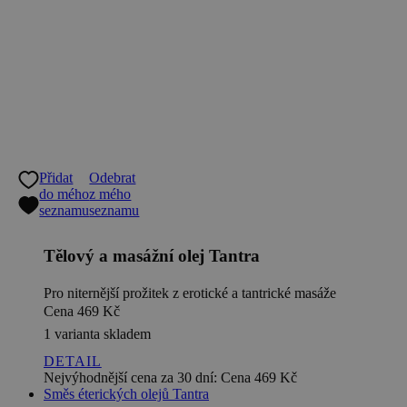
Přidat
Odebrat
do mého
z mého
seznamu
seznamu
Tělový a masážní olej Tantra
Pro niternější prožitek z erotické a tantrické masáže
Cena
469 Kč
1 varianta skladem
DETAIL
Nejvýhodnější cena za 30 dní:
Cena
469 Kč
Směs éterických olejů Tantra