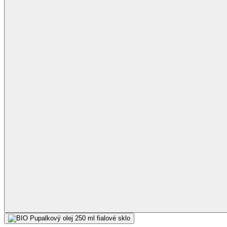
Rostlinný olej pro hormonální rovnováhu
Jednotlivé šarže se mezi sebou mohou mírně lišit barvou i chutí.