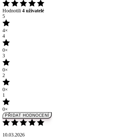
4×
4
0×
3
0×
2
0×
1
0×
PŘIDAT HODNOCENÍ
10.03.2026
Bez výrazné chuti, na salát ideální
Recenze je ověřena
(zdroj: Heureka)