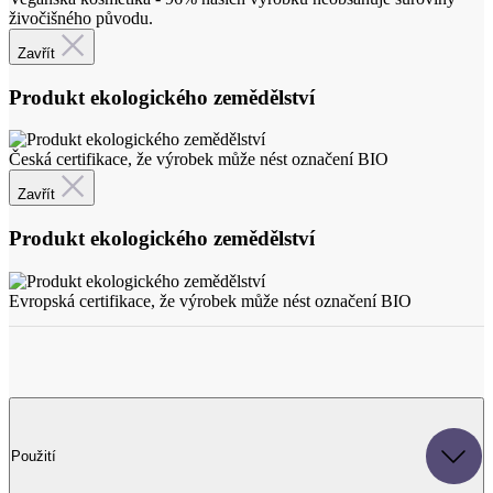
Produkt ekologického zemědělství
Česká certifikace, že výrobek může nést označení BIO
Zavřít
Produkt ekologického zemědělství
Evropská certifikace, že výrobek může nést označení BIO
Použití
V kuchyni se skvěle se hodí k použití za studena jako zálivka do
salátu, na kaši, pomazánky, polévky a podobně. Pro udržení
normální hladiny cholesterolu se doporučuje dávka nejméně 10 g