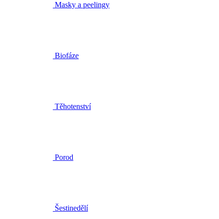
Biofáze
Těhotenství
Porod
Šestinedělí
Mytí a koupel dětí