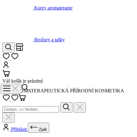
Brožury a tašky
Obchody
Hledat
Můj seznam
Přihlásit
Košík
Váš košík je prázdný
AROMATERAPEUTICKÁ PŘÍRODNÍ KOSMETIKA
Přihlásit
Zpět
Novinky a akce
Vše v kategorii Novinky a akce