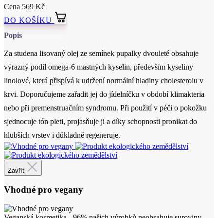
Za studena lisovaný olej ze semínek pupalky dvouleté obsahuje
výrazný podíl omega-6 mastných kyselin, především kyseliny
linolové, která přispívá k udržení normální hladiny cholesterolu v
krvi. Doporučujeme zařadit jej do jídelníčku v období klimakteria
nebo při premenstruačním syndromu. Při použití v péči o pokožku
sjednocuje tón pleti, projasňuje ji a díky schopnosti pronikat do
hlubších vrstev i důkladně regeneruje.
Certifikace
Zavřít
Vhodné pro vegany
Veganská kosmetika - 96% našich výrobků neobsahuje suroviny
živočišného původu.
Zavřít