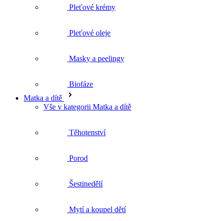
Masky a peelingy
Biofáze
Matka a dítě
Vše v kategorii Matka a dítě
Těhotenství
Porod
Šestinedělí
Mytí a koupel dětí
Péče o dětskou pokožku
Krémy a kosmetika pod plenky