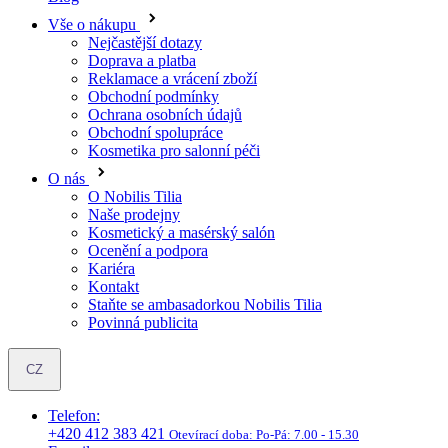
Obchodní podmínky
Ochrana osobních údajů
Obchodní spolupráce
Kosmetika pro salonní péči
O nás
O Nobilis Tilia
Naše prodejny
Kosmetický a masérský salón
Ocenění a podpora
Kariéra
Kontakt
Staňte se ambasadorkou Nobilis Tilia
Povinná publicita
CZ
Telefon:
+420 412 383 421
Otevírací doba:
Po-Pá: 7.00 - 15.30
E-mail:
nobilis@nobilis.cz
Objevte oblíbené produkty ve výhodných setech se slevou až 15
%. » Prozkoumat »