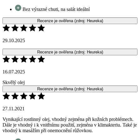
29.10.2025
Recenze je ověřena
(zdroj: Heureka)
16.07.2025
Skvělý olej
Recenze je ověřena
(zdroj: Heureka)
27.11.2021
Vynikající rostlinný olej, vhodný zejména při kožních problémech.
Dále je vhodný i k vnitřnímu použití, zejména v klimakteriu. Také je
vhodný k masážím při onemocnění růžovkou.
Zaujalo mne úžasné balení - tmavé sklo a také jeho
univerzální použití tohoto oleje. V neposlední řadě i příznivá
cena při vysoké kvalitě.