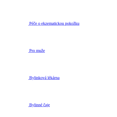
Péče o ekzematickou pokožku
Pro muže
Bylinková lékárna
Bylinné čaje
BIO rostlinné oleje