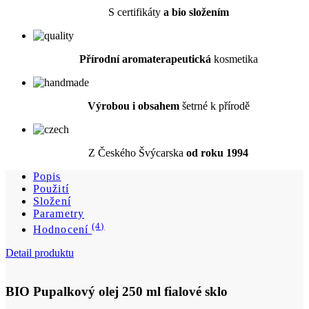
Výrobou i obsahem
šetrné k přírodě
Z Českého Švýcarska
od roku 1994
Popis
Použití
Složení
Parametry
(4)
Hodnocení
Detail produktu
BIO Pupalkový olej 250 ml fialové sklo
Cena
569 Kč
DO KOŠÍKU
Popis