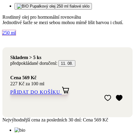
Objem
250 ml
Skladem > 5 ks
předpokládané doručení:
11. 08.
Cena
569 Kč
227 Kč za 100 ml
PŘIDAT DO KOŠÍKU
Přidat do mého 
Odebrat z mého 
Nejvýhodnější cena za posledních 30 dní:
Cena
569 Kč
S certifikáty
a bio složením
Přírodní a
romaterapeutická
kosmetika