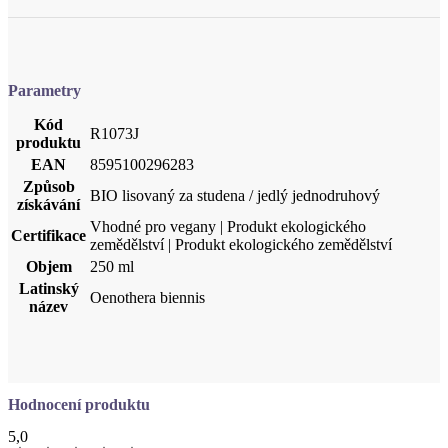
Parametry
Kód
R1073J
produktu
EAN
8595100296283
Způsob
BIO lisovaný za studena / jedlý jednodruhový
získávání
Vhodné pro vegany | Produkt ekologického
Certifikace
zemědělství | Produkt ekologického zemědělství
Objem
250 ml
Latinský
Oenothera biennis
název
Hodnocení produktu
5,0
Hodnotili
4 uživatelé
5