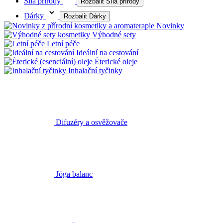
Síla přírody
Rozbalit Síla přírody
Dárky
Rozbalit Dárky
Novinky
Výhodné sety
Letní péče
Ideální na cestování
Éterické oleje
Inhalační tyčinky
Difuzéry a osvěžovače
Jóga balanc
Doplňky pro aromaterapii