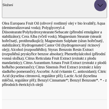
Olea Europaea Fruit Oil (olivový rostlinný olej v bio kvalitě); Aqua
(demineralizovaná voda); Polyglyceryl-4
Diisostearate/Polyhydroxystearate/Sebacate (přirodní emulgátor a
stabilizátor); Cera Alba (včelí vosk); Magnesium Stearate (stearát
hořečnatý, protihrudkující); Magnesium Sulphate (síran hořečnatý,
stabilizátor); Hydrogenated Castor Oil (hydrogenovaný ricinový
olej); Alcohol (rozpouštědlo); Styrax Benzoin Resin Extract
(rozpuštěná pryskyřice benzoe absolue); Phenethylalcohol (přírodní
vonná složka); Citrus Reticulata Fruit Extract (extrakt z plodu
mandarinky); Citrus Aurantium Amara Fruit Extract (extrakt z plodů
hořkého pomeranče); Citrus Sinensis Peel Extract (extrakt z kůry
sladkého pomeranče); Ascorbic Acid (vitamin C, antioxidant); Citric
Acid (kyselina citronová, regulátor pH); Lactic Acid (kyselina
mléčná, regulátor pH); Benzyl Cinnamate*; Benzyl Benzoate*. * - z
přírodních éterických olejů
Parametry
Kód produktu
N0018E