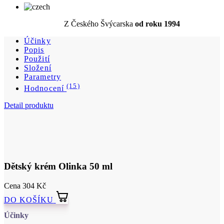
Popis
Použití
Složení
Parametry
(15)
Hodnocení
Detail produktu
Dětský krém Olinka 50 ml
Cena
304 Kč
DO KOŠÍKU
Účinky
Vyživuje, zjemňuje a chrání.