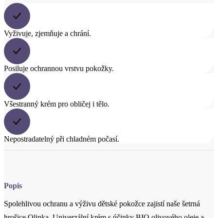
Posiluje ochrannou vrstvu pokožky.
Všestranný krém pro obličej i tělo.
Nepostradatelný při chladném počasí.
Popis
Spolehlivou ochranu a výživu dětské pokožce zajistí naše šetrná
hrošice Olinka. Univerzální krém s účinky BIO olivového oleje a
včelího vosku posiluje ochrannou vrstvu pokožky, vyživuje ji,
zjemňuje, chrání před vysoušením, podrážděním a zklidňuje
povrchové drobné praskliny. Krém vytváří na pokožce voděodolný