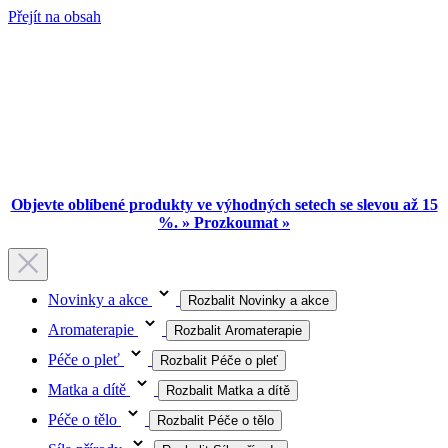
Přejít na obsah
Objevte oblíbené produkty ve výhodných setech se slevou až 15
%. » Prozkoumat »
Novinky a akce
Rozbalit Novinky a akce
Aromaterapie
Rozbalit Aromaterapie
Péče o pleť
Rozbalit Péče o pleť
Matka a dítě
Rozbalit Matka a dítě
Péče o tělo
Rozbalit Péče o tělo