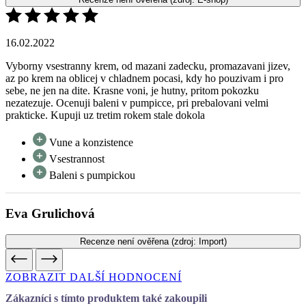
Vyborny vsestranny krem, od mazani zadecku, promazavani jizev,
az po krem na oblicej v chladnem pocasi, kdy ho pouzivam i pro
sebe, ne jen na dite. Krasne voni, je hutny, pritom pokozku
nezatezuje. Ocenuji baleni v pumpicce, pri prebalovani velmi
prakticke. Kupuji uz tretim rokem stale dokola
Vune a konzistence
Vsestrannost
Baleni s pumpickou
Eva Grulichová
Recenze není ověřena
(zdroj: Import)
ZOBRAZIT DALŠÍ HODNOCENÍ
Zákazníci s tímto produktem také zakoupili
Dětský masážní olej Žofie