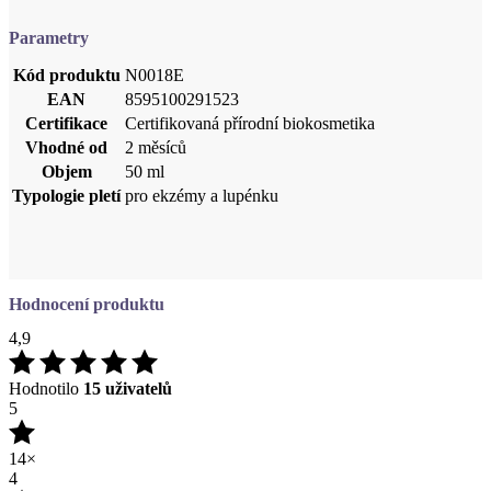
EAN
8595100291523
Certifikace
Certifikovaná přírodní biokosmetika
Vhodné od
2 měsíců
Objem
50 ml
Typologie pletí
pro ekzémy a lupénku
Hodnocení produktu
4,9
Hodnotilo
15 uživatelů
5
14×
4
0×
3