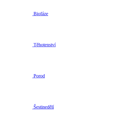
Těhotenství
Porod
Šestinedělí
Mytí a koupel dětí