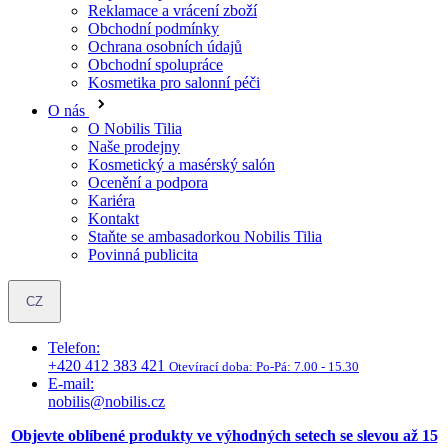
O nás
O Nobilis Tilia
Naše prodejny
Kosmetický a masérský salón
Ocenění a podpora
Kariéra
Kontakt
Staňte se ambasadorkou Nobilis Tilia
Povinná publicita
CZ
Telefon:
+420 412 383 421
Otevírací doba:
Po-Pá: 7.00 - 15.30
E-mail:
nobilis@nobilis.cz
Objevte oblíbené produkty ve výhodných setech se slevou až 15
%. » Prozkoumat »