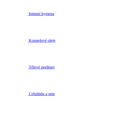
Koupelové oleje
Tělové peelingy
Celulitida a strie
Péče o ekzematickou pokožku