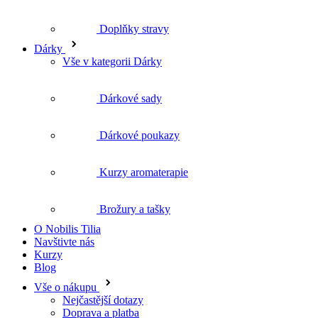
Vše v kategorii Dárky
Dárkové sady
Dárkové poukazy
Kurzy aromaterapie
Brožury a tašky
O Nobilis Tilia
Navštivte nás
Kurzy
Blog
Vše o nákupu
Nejčastější dotazy
Doprava a platba
Reklamace a vrácení zboží
Obchodní podmínky
Ochrana osobních údajů
Obchodní spolupráce
Kosmetika pro salonní péči