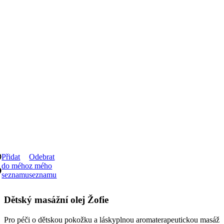
Přidat
Odebrat
do mého
z mého
seznamu
seznamu
Dětský masážní olej Žofie
Pro péči o dětskou pokožku a láskyplnou aromaterapeutickou masáž
Cena
339 Kč
1 varianta skladem
DETAIL
Nejvýhodnější cena za 30 dní:
Cena
339 Kč