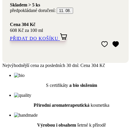
608 Kč za 100 ml
PŘIDAT DO KOŠÍKU
Přidat do mého 
Odebrat z mého 
Nejvýhodnější cena za posledních 30 dní:
Cena
304 Kč
S certifikáty
a bio složením
Přírodní a
romaterapeutická
kosmetika
Výrobou i obsahem
šetrné k přírodě
Z Českého Švýcarska
od roku 1994
Účinky