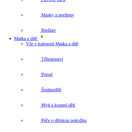
Biofáze
Matka a dítě
Vše v kategorii Matka a dítě
Těhotenství
Porod
Šestinedělí
Mytí a koupel dětí
Péče o dětskou pokožku
Krémy a kosmetika pod plenky
První pomoc pro děti