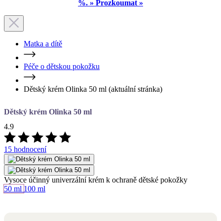
Matka a dítě
Péče o dětskou pokožku
Dětský krém Olinka 50 ml
(aktuální stránka)
Dětský krém Olinka 50 ml
4.9
15 hodnocení
Vysoce účinný univerzální krém k ochraně dětské pokožky
Objem
50 ml
100 ml
Skladem > 5 ks
předpokládané doručení:
11. 08.
Cena
304 Kč