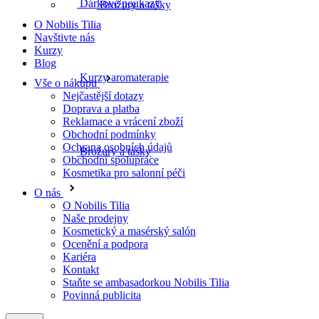
Dárkové poukazy
Brožury a tašky
O Nobilis Tilia
Navštivte nás
Kurzy
Blog
Kurzy aromaterapie
Vše o nákupu
Nejčastější dotazy
Doprava a platba
Reklamace a vrácení zboží
Obchodní podmínky
Ochrana osobních údajů
Brožury a tašky
Obchodní spolupráce
Kosmetika pro salonní péči
O nás
O Nobilis Tilia
Naše prodejny
Kosmetický a masérský salón
Ocenění a podpora
Kariéra
Kontakt
Staňte se ambasadorkou Nobilis Tilia
Povinná publicita