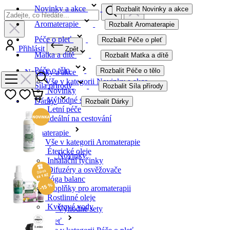
Novinky a akce
Rozbalit Novinky a akce
Aromaterapie
Rozbalit Aromaterapie
Péče o pleť
Rozbalit Péče o pleť
Přihlásit
Zpět
Matka a dítě
Rozbalit Matka a dítě
Péče o tělo
Rozbalit Péče o tělo
Novinky a akce
Vše v kategorii Novinky a akce
Síla přírody
Rozbalit Síla přírody
Novinky
Výhodné sety
Dárky
Rozbalit Dárky
Letní péče
Ideální na cestování
Aromaterapie
Vše v kategorii Aromaterapie
Éterické oleje
Novinky
Inhalační tyčinky
Difuzéry a osvěžovače
Jóga balanc
Doplňky pro aromaterapii
Rostlinné oleje
Květové vody
Výhodné sety
Péče o pleť