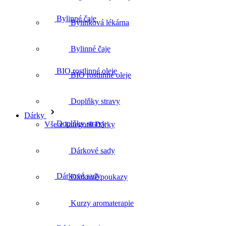
Bylinné čaje
Bylinková lékárna
Bylinné čaje
BIO rostlinné oleje
BIO rostlinné oleje
Doplňky stravy
Dárky
Doplňky stravy
Vše v kategorii Dárky
Dárkové sady
Dárkové sady
Dárkové poukazy
Kurzy aromaterapie