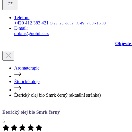
CZ
Telefon:
+420 412 383 421
Otevírací doba:
Po-Pá: 7.00 - 15.30
E-mail:
nobilis@nobilis.cz
Objevte 
Aromaterapie
Éterické oleje
Éterický olej bio Smrk černý
(aktuální stránka)
Éterický olej bio Smrk černý
5