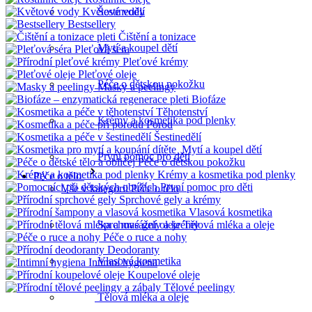
Květové vody
Šestinedělí
Bestsellery
Čištění a tonizace
Mytí a koupel dětí
Pleťová séra
Pleťové krémy
Pleťové oleje
Péče o dětskou pokožku
Masky a peelingy
Biofáze
Těhotenství
Krémy a kosmetika pod plenky
Porod
Šestinedělí
Mytí a koupel dětí
První pomoc pro děti
Péče o dětskou pokožku
Krémy a kosmetika pod plenky
Péče o tělo
První pomoc pro děti
Vše v kategorii Péče o tělo
Sprchové gely a krémy
Vlasová kosmetika
Tělová mléka a oleje
Sprchové gely a krémy
Péče o ruce a nohy
Deodoranty
Vlasová kosmetika
Intimní hygiena
Koupelové oleje
Tělové peelingy
Tělová mléka a oleje