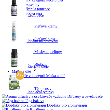
Vše v kategorii Péče o pleť
Bestsellery
Čištění a tonizace
Pleťová séra
Letní péče
Pleťové krémy
Pleťové oleje
Ideální na cestování
Masky a peelingy
Biofáze
Éterické oleje
Matka a dítě
Vše v kategorii Matka a dítě
Těhotenství
Inhalační tyčinky
Difuzéry a osvěžovače
Jóga balanc
Porod
Doplňky pro aromaterapii
Rostlinné oleje