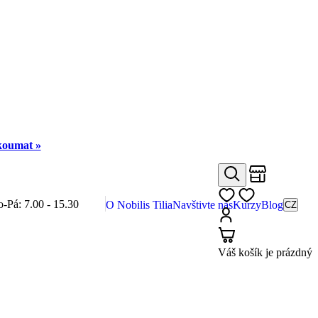
zkoumat »
Obchody
Hledat
Můj seznam
o-Pá: 7.00 - 15.30
O Nobilis Tilia
Navštivte nás
Kurzy
Blog
CZ
Přihlásit
Košík
Váš košík je prázdný