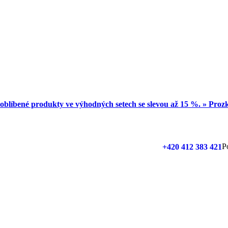
oblíbené produkty ve výhodných setech se slevou až 15 %. » Pro
P
+420 412 383 421