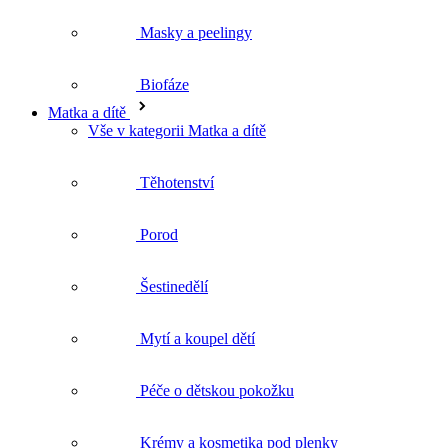
Matka a dítě
Vše v kategorii Matka a dítě
Těhotenství
Porod
Šestinedělí
Mytí a koupel dětí
Péče o dětskou pokožku
Krémy a kosmetika pod plenky
První pomoc pro děti
Péče o tělo