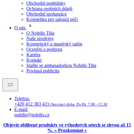
O nás
O Nobilis Tilia
Naše prodejny
Kosmetický a masérský salón
Ocenění a podpora
Kariéra
Kontakt
Staňte se ambasadorkou Nobilis Tilia
Povinná publicita
CZ
Telefon:
+420 412 383 421
Otevírací doba:
Po-Pá: 7.00 - 15.30
E-mail:
nobilis@nobilis.cz
Objevte oblíbené produkty ve výhodných setech se slevou až 15
%. » Prozkoumat »
Síla přírody