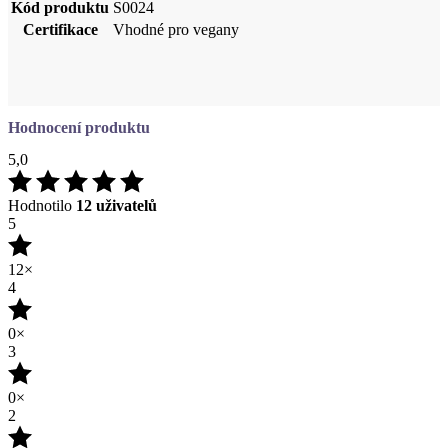
Hodnocení produktu
5,0
Hodnotilo
12 uživatelů
5
12×
4
0×
3
0×
2
0×
1
0×