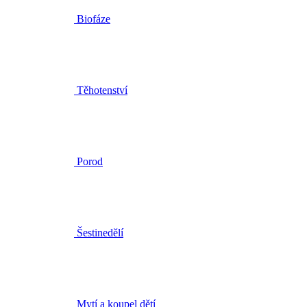
Těhotenství
Porod
Šestinedělí
Mytí a koupel dětí