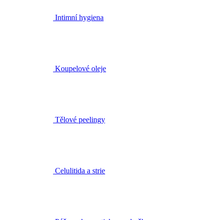
Koupelové oleje
Tělové peelingy
Celulitida a strie
Péče o ekzematickou pokožku