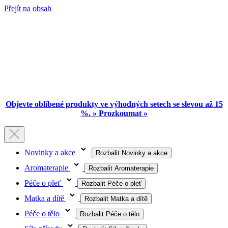
Přejít na obsah
Objevte oblíbené produkty ve výhodných setech se slevou až 15
%. » Prozkoumat »
Novinky a akce
Rozbalit Novinky a akce
Aromaterapie
Rozbalit Aromaterapie
Péče o pleť
Rozbalit Péče o pleť
Matka a dítě
Rozbalit Matka a dítě
Péče o tělo
Rozbalit Péče o tělo