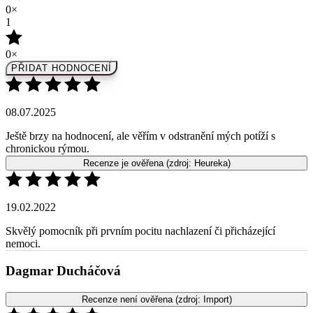
PŘIDAT HODNOCENÍ
08.07.2025
Ještě brzy na hodnocení, ale věřím v odstranění mých potíží s
chronickou rýmou.
Recenze je ověřena
(zdroj: Heureka)
19.02.2022
Skvělý pomocník při prvním pocitu nachlazení či přicházející
nemoci.
Dagmar Ducháčová
Recenze není ověřena
(zdroj: Import)
28.07.2021
Výtečný na posílení imunity , navíc skvěle chutná.. kupuji