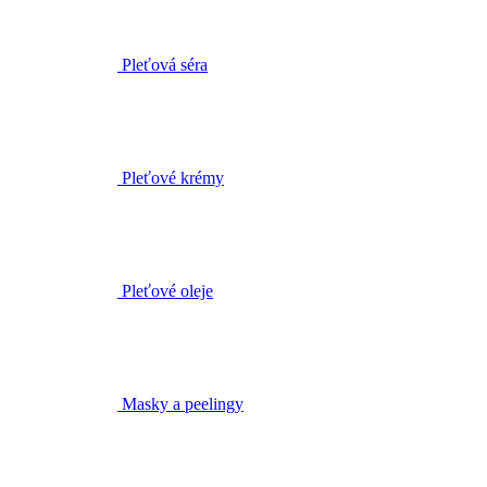
Pleťové krémy
Pleťové oleje
Masky a peelingy
Biofáze