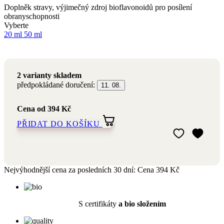
2 varianty skladem
předpokládané doručení:
11. 08.
Cena
od 394 Kč
PŘIDAT DO KOŠÍKU
Přidat do mého 
Odebrat z mého 
Nejvýhodnější cena za posledních 30 dní:
Cena
394 Kč
S certifikáty
a bio složením
Přírodní a
romaterapeutická
kosmetika