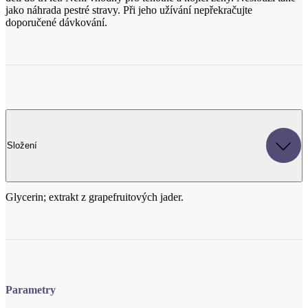
Složení
Glycerin; extrakt z grapefruitových jader.
Parametry
Kód produktu
S0024
Certifikace
Vhodné pro vegany