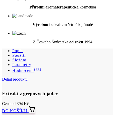
Výrobou i obsahem
šetrné k přírodě
Z Českého Švýcarska
od roku 1994
Popis
Použití
Složení
Parametry
(12)
Hodnocení
Detail produktu
Extrakt z grepových jader
Cena
od 394 Kč
DO KOŠÍKU
Popis
Objevte přednosti tohoto univerzálního pomocníka s vysokým
obsahem bioflavonoidů. Při užívání extraktu formou doplňku stravy