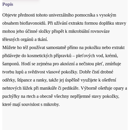
mohou jeho účinné složky přispět k mikrobiální rovnováze
tělesných orgánů a tkání.
Můžete ho též používat samostatně přímo na pokožku nebo extrakt
přidávejte do kosmetických přípravků – pleťových vod, krémů,
šamponů. Hodí se zejména pro aknózní a nečistou pleť, zmírňuje
tvorbu lupů a svědivost vlasové pokožky. Dobře čistí drobné
oděrky, štípance a ranky, takže jej úspěšně využijete k ošetření
nehtových lůžek při manikúře či pedikúře. Výborně ošetřuje opary a
puchýřky na rtech a obecně všechny nepříjemné stavy pokožky,
které mají souvislost s mikroby.
Certifikace
Zavřít
Vhodné pro vegany