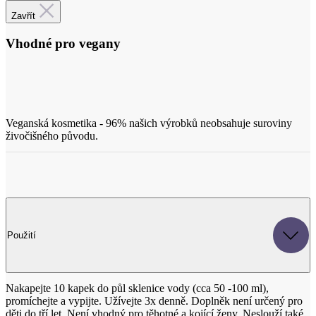
Veganská kosmetika - 96% našich výrobků neobsahuje suroviny
živočišného původu.
Použití
Nakapejte 10 kapek do půl sklenice vody (cca 50 -100 ml),
promíchejte a vypijte. Užívejte 3x denně. Doplněk není určený pro
děti do tří let. Není vhodný pro těhotné a kojící ženy. Neslouží také
jako náhrada pestré stravy. Při jeho užívání nepřekračujte
doporučené dávkování.