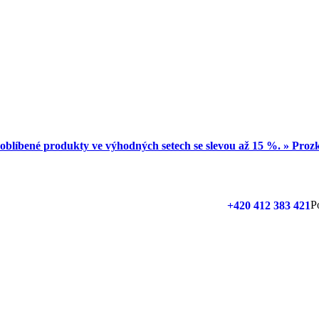
oblíbené produkty ve výhodných setech se slevou až 15 %. » Pro
P
+420 412 383 421