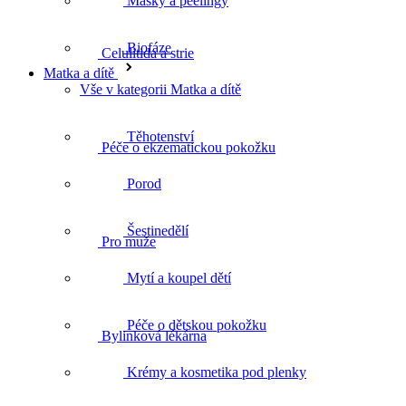
Masky a peelingy
Biofáze
Péče o ekzematickou pokožku
Matka a dítě
Vše v kategorii Matka a dítě
Těhotenství
Pro muže
Porod
Šestinedělí
Bylinková lékárna
Mytí a koupel dětí
Péče o dětskou pokožku
Bylinné čaje
Krémy a kosmetika pod plenky