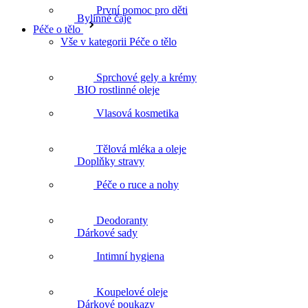
První pomoc pro děti
Péče o tělo
BIO rostlinné oleje
Vše v kategorii Péče o tělo
Sprchové gely a krémy
Doplňky stravy
Vlasová kosmetika
Tělová mléka a oleje
Dárkové sady
Péče o ruce a nohy
Deodoranty
Dárkové poukazy
Intimní hygiena
Koupelové oleje