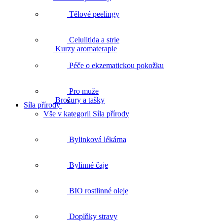
Kurzy aromaterapie
Tělové peelingy
Celulitida a strie
Brožury a tašky
Péče o ekzematickou pokožku
Pro muže
Síla přírody
Vše v kategorii Síla přírody
Bylinková lékárna
Bylinné čaje
BIO rostlinné oleje
Doplňky stravy