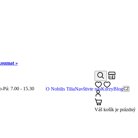
zkoumat »
Obchody
Hledat
Můj seznam
o-Pá: 7.00 - 15.30
O Nobilis Tilia
Navštivte nás
Kurzy
Blog
CZ
Přihlásit
Košík
Váš košík je prázdný