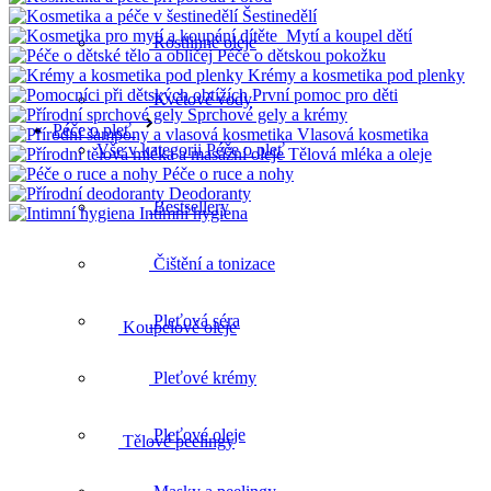
Šestinedělí
Mytí a koupel dětí
Rostlinné oleje
Péče o dětskou pokožku
Krémy a kosmetika pod plenky
První pomoc pro děti
Květové vody
Sprchové gely a krémy
Péče o pleť
Vlasová kosmetika
Vše v kategorii Péče o pleť
Tělová mléka a oleje
Péče o ruce a nohy
Deodoranty
Bestsellery
Intimní hygiena
Koupelové oleje
Čištění a tonizace
Pleťová séra
Tělové peelingy
Pleťové krémy
Pleťové oleje
Celulitida a strie