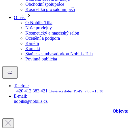
Obchodní spolupráce
Kosmetika pro salonní péči
O nás
O Nobilis Tilia
Naše prodejny
Kosmetický a masérský salón
Ocenění a podpora
Kariéra
Kontakt
Staňte se ambasadorkou Nobilis Tilia
Povinná publicita
CZ
Telefon:
+420 412 383 421
Otevírací doba:
Po-Pá: 7.00 - 15.30
E-mail:
nobilis@nobilis.cz
Objevte 