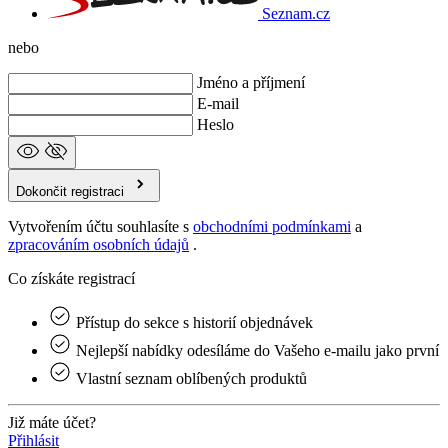
E-mail
Heslo
Dokončit registraci
Vytvořením účtu souhlasíte s
obchodními podmínkami
a
zpracováním osobních údajů
.
Co získáte registrací
Přístup do sekce s historií objednávek
Nejlepší nabídky odesíláme do Vašeho e‑mailu jako první
Vlastní seznam oblíbených produktů
Již máte účet?
Přihlásit
© 2026 Nobilis Tilia s.r.o.
S radostí vytvořil
emorfiq
Zavřít
Obnovit zapomenuté heslo