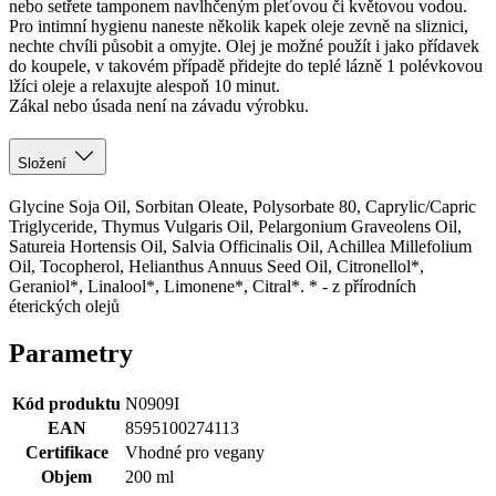
Zákal nebo úsada není na závadu výrobku.
Složení
Glycine Soja Oil, Sorbitan Oleate, Polysorbate 80, Caprylic/Capric
Triglyceride, Thymus Vulgaris Oil, Pelargonium Graveolens Oil,
Satureia Hortensis Oil, Salvia Officinalis Oil, Achillea Millefolium
Oil, Tocopherol, Helianthus Annuus Seed Oil, Citronellol*,
Geraniol*, Linalool*, Limonene*, Citral*. * - z přírodních
éterických olejů
Parametry
Kód produktu
N0909I
EAN
8595100274113
Certifikace
Vhodné pro vegany
Objem
200 ml
Hodnocení produktu
5,0