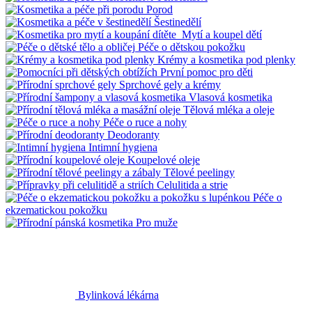
Porod
Šestinedělí
Mytí a koupel dětí
Péče o dětskou pokožku
Krémy a kosmetika pod plenky
První pomoc pro děti
Sprchové gely a krémy
Vlasová kosmetika
Tělová mléka a oleje
Péče o ruce a nohy
Deodoranty
Intimní hygiena
Koupelové oleje
Tělové peelingy
Celulitida a strie
Péče o
ekzematickou pokožku
Pro muže
Bylinková lékárna
Bylinné čaje