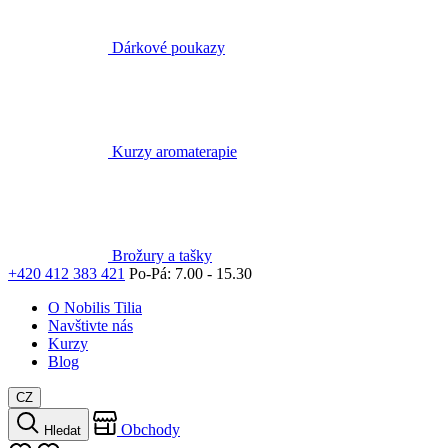
Kurzy aromaterapie
Brožury a tašky
+420 412 383 421
Po-Pá: 7.00 - 15.30
O Nobilis Tilia
Navštivte nás
Kurzy
Blog
CZ
Obchody
Hledat
Můj seznam
Přihlásit
Košík
Váš košík je prázdný