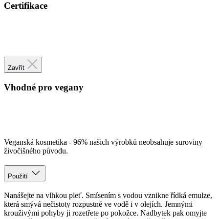
Zavřít
Vhodné pro vegany
Veganská kosmetika - 96% našich výrobků neobsahuje suroviny
živočišného původu.
Použití
Nanášejte na vlhkou pleť. Smísením s vodou vznikne řídká emulze,
která smývá nečistoty rozpustné ve vodě i v olejích. Jemnými
krouživými pohyby ji rozetřete po pokožce. Nadbytek pak omyjte
nebo setřete tamponem navlhčeným pleťovou či květovou vodou.
Pro intimní hygienu naneste několik kapek oleje zevně na sliznici,
nechte chvíli působit a omyjte. Olej je možné použít i jako přídavek
do koupele, v takovém případě přidejte do teplé lázně 1 polévkovou
lžíci oleje a relaxujte alespoň 10 minut.