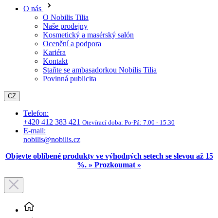
Ocenění a podpora
Kariéra
Kontakt
Staňte se ambasadorkou Nobilis Tilia
Povinná publicita
CZ
Telefon:
+420 412 383 421
Otevírací doba:
Po-Pá: 7.00 - 15.30
E-mail:
nobilis@nobilis.cz
Objevte oblíbené produkty ve výhodných setech se slevou až 15
%. » Prozkoumat »
Péče o tělo
Intimní hygiena