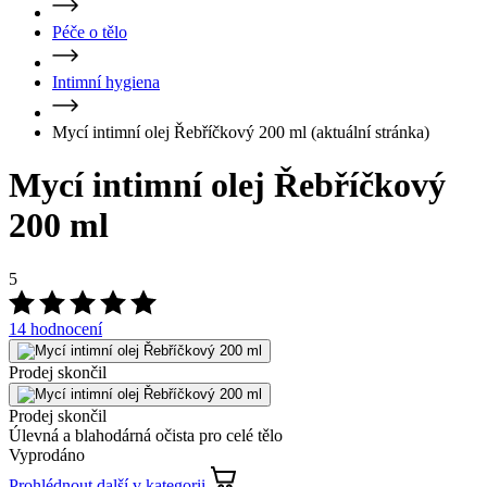
Mycí intimní olej Řebříčkový 200 ml
(aktuální stránka)
Mycí intimní olej Řebříčkový
200 ml
5
14 hodnocení
Prodej skončil
Prodej skončil
Úlevná a blahodárná očista pro celé tělo
Vyprodáno
Prohlédnout další
v kategorii
Přidat do mého seznamu
Odebrat z mého seznamu
Nejvýhodnější cena za posledních 30 dní:
Cena
419 Kč