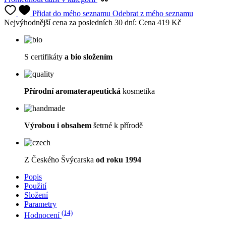
S certifikáty
a bio složením
Přírodní a
romaterapeutická
kosmetika
Výrobou i obsahem
šetrné k přírodě
Z Českého Švýcarska
od roku 1994
Popis
Použití
Složení
Parametry
(14)
Hodnocení
Detail produktu