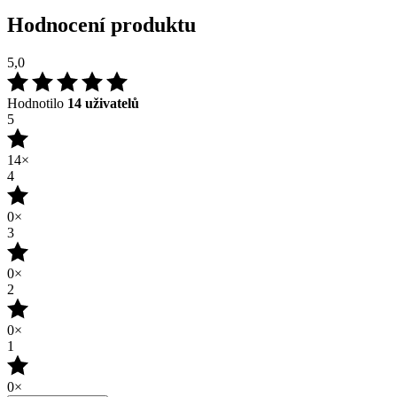
Hodnotilo
14 uživatelů
5
14×
4
0×
3
0×
2
0×
1
0×
Přidat hodnocení
24.05.2026