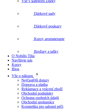
Dárkové poukazy
Kurzy aromaterapie
Brožury a tašky
O Nobilis Tilia
Navštivte nás
Kurzy
Blog
Vše o nákupu
Nejčastější dotazy
Doprava a platba
Reklamace a vrácení zboží
Obchodní podmínky
Ochrana osobních údajů
Obchodní spolupráce
Kosmetika pro salonní péči
O nás
O Nobilis Tilia
Naše prodejny
Kosmetický a masérský salón