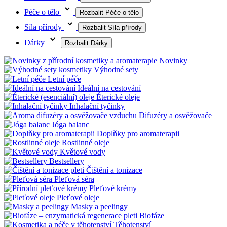
Péče o tělo
Rozbalit Péče o tělo
Síla přírody
Rozbalit Síla přírody
Dárky
Rozbalit Dárky
Novinky
Výhodné sety
Letní péče
Ideální na cestování
Éterické oleje
Inhalační tyčinky
Difuzéry a osvěžovače
Jóga balanc
Doplňky pro aromaterapii
Rostlinné oleje
Květové vody
Bestsellery
Čištění a tonizace
Pleťová séra
Pleťové krémy
Pleťové oleje
Masky a peelingy
Biofáze
Těhotenství