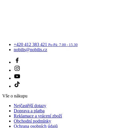
+420 412 383 421
Po-Pá: 7.00 - 15.30
nobilis@nobilis.cz
Vše o nákupu
Nejčastější dotazy
Doprava a platba
Reklamace a vrácení zboží
Obchodní podmínky
Ochrana osobních údajů
Obchodní spolupráce
Kosmetika pro salonní péči
O nás