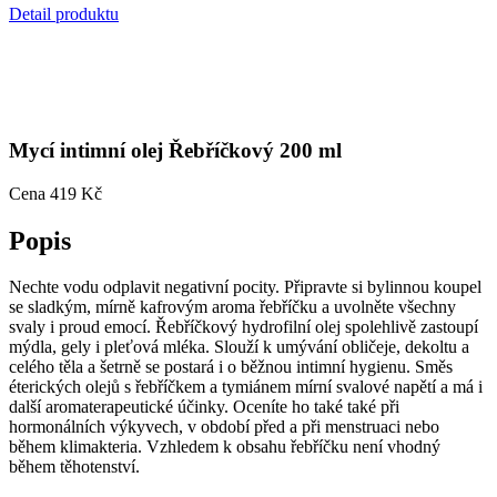
Mycí intimní olej Řebříčkový 200 ml
Cena
419 Kč
Popis
Nechte vodu odplavit negativní pocity. Připravte si bylinnou koupel
se sladkým, mírně kafrovým aroma řebříčku a uvolněte všechny
svaly i proud emocí. Řebříčkový hydrofilní olej spolehlivě zastoupí
mýdla, gely i pleťová mléka. Slouží k umývání obličeje, dekoltu a
celého těla a šetrně se postará i o běžnou intimní hygienu. Směs
éterických olejů s řebříčkem a tymiánem mírní svalové napětí a má i
další aromaterapeutické účinky. Oceníte ho také také při
hormonálních výkyvech, v období před a při menstruaci nebo
během klimakteria. Vzhledem k obsahu řebříčku není vhodný
během těhotenství.
Certifikace