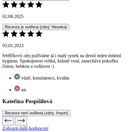
Recenze je ověřena
(zdroj: Heureka)
03.01.2023
řebříčkový olej pužíváme já i malý synek na denní nejen intimní
hygienu. Spokojenost veliká, krásně voní, zanechává pokožku
čistou, hebkou a voňavou :)
vůně, konzistence, kvalita
nic
Kateřina Pospíšilová
Recenze není ověřena
(zdroj: Import)
Zobrazit další hodnocení