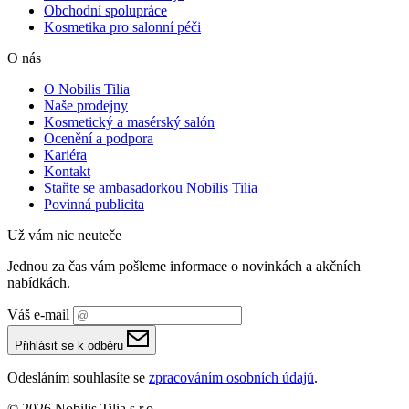
O Nobilis Tilia
Naše prodejny
Kosmetický a masérský salón
Ocenění a podpora
Kariéra
Kontakt
Staňte se ambasadorkou Nobilis Tilia
Povinná publicita
Už vám nic neuteče
Jednou za čas vám pošleme informace o novinkách a akčních
nabídkách.
Váš e-mail
Přihlásit se k odběru
Odesláním souhlasíte se
zpracováním osobních údajů
.
© 2026 Nobilis Tilia s.r.o.
S radostí vytvořil
emorfiq
Zavřít