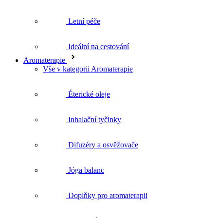
Ideální na cestování
Aromaterapie
Vše v kategorii Aromaterapie
Éterické oleje
Inhalační tyčinky
Difuzéry a osvěžovače
Jóga balanc
Doplňky pro aromaterapii
Rostlinné oleje
Květové vody
Péče o pleť