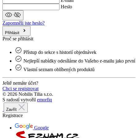
Přihlásit
Proč se přihlásit
Přístup do sekce s historií objednávek
Nejlepší nabídky odesíláme do Vašeho e‑mailu jako první
Vlastní seznam oblíbených produktů
Ještě nemáte účet?
Chci se registrovat
© 2026 Nobilis Tilia s.r.o.
S radostí vytvořil
emorfiq
Zavřít
Registrace
Google
Seznam.cz
nebo
Jméno a příjmení