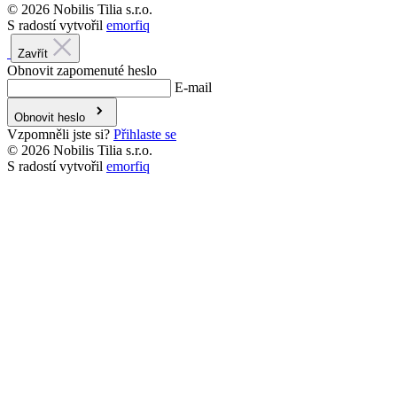
E-mail
Obnovit heslo
Vzpomněli jste si?
Přihlaste se
© 2026 Nobilis Tilia s.r.o.
S radostí vytvořil
emorfiq