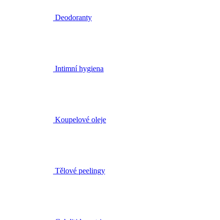
Intimní hygiena
Koupelové oleje
Tělové peelingy
Celulitida a strie