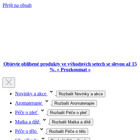
Přejít na obsah
Objevte oblíbené produkty ve výhodných setech se slevou až 15
%. » Prozkoumat »
Novinky a akce
Rozbalit Novinky a akce
Aromaterapie
Rozbalit Aromaterapie
Péče o pleť
Rozbalit Péče o pleť
Matka a dítě
Rozbalit Matka a dítě
Péče o tělo
Rozbalit Péče o tělo