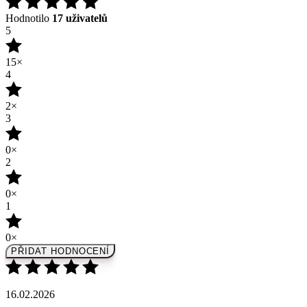
15×
4
2×
3
0×
2
0×
1
0×
PŘIDAT HODNOCENÍ
16.02.2026
příjemná, jemná ovocná vůně- meruňka
Recenze je ověřena
(zdroj: Heureka)