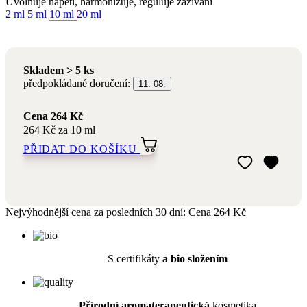
Skladem > 5 ks
předpokládané doručení:
11. 08.
Cena
264 Kč
264 Kč za 10 ml
PŘIDAT DO KOŠÍKU
Přidat do mého 
Odebrat z mého 
Nejvýhodnější cena za posledních 30 dní:
Cena
264 Kč
S certifikáty
a bio složením
Přírodní a
romaterapeutická
kosmetika
Výrobou i obsahem
šetrné k přírodě