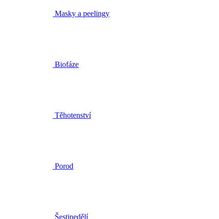
Biofáze
Těhotenství
Porod
Šestinedělí