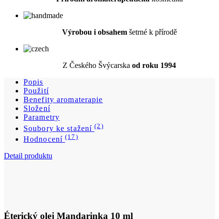
Z Českého Švýcarska
od roku 1994
Popis
Použití
Benefity aromaterapie
Složení
Parametry
(2)
Soubory ke stažení
(17)
Hodnocení
Detail produktu
Éterický olej Mandarinka 10 ml
Cena
264 Kč
DO KOŠÍKU