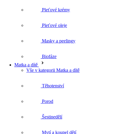
Masky a peelingy
Biofáze
Matka a dítě
Vše v kategorii Matka a dítě
Těhotenství
Porod
Šestinedělí
Mytí a koupel dětí
Péče o dětskou pokožku