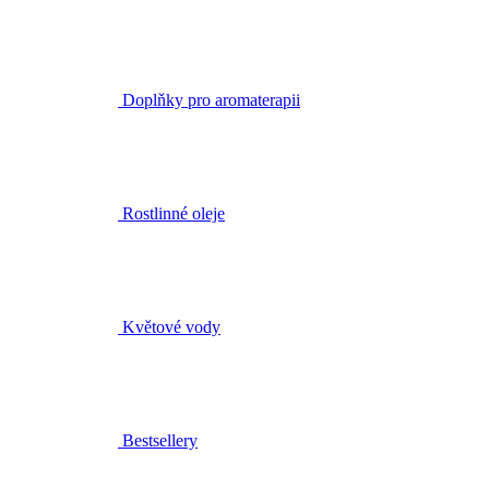
Doplňky pro aromaterapii
Rostlinné oleje
Květové vody
Bestsellery
Čištění a tonizace