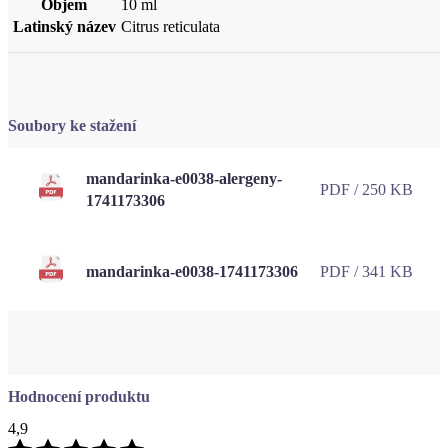
Soubory ke stažení
mandarinka-e0038-alergeny-
PDF / 250 KB
1741173306
mandarinka-e0038-1741173306
PDF / 341 KB
Hodnocení produktu
4,9
Hodnotilo
17 uživatelů
5