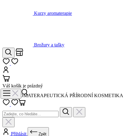
Brožury a tašky
Obchody
Hledat
Můj seznam
Přihlásit
Košík
Váš košík je prázdný
AROMATERAPEUTICKÁ PŘÍRODNÍ KOSMETIKA
Přihlásit
Zpět
Novinky a akce
Vše v kategorii Novinky a akce