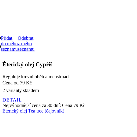
Přidat
Odebrat
do mého
z mého
seznamu
seznamu
Éterický olej Cypřiš
Reguluje krevní oběh a menstruaci
Cena
od 79 Kč
2 varianty skladem
DETAIL
Nejvýhodnější cena za 30 dní:
Cena
79 Kč
Éterický olej Tea tree (čajovník)