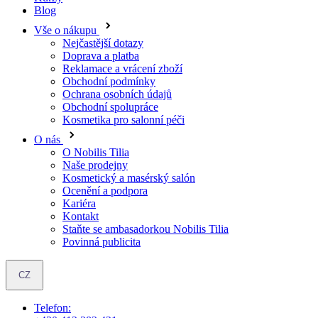
Reklamace a vrácení zboží
Obchodní podmínky
Ochrana osobních údajů
Obchodní spolupráce
Kosmetika pro salonní péči
O nás
O Nobilis Tilia
Naše prodejny
Kosmetický a masérský salón
Ocenění a podpora
Kariéra
Kontakt
Staňte se ambasadorkou Nobilis Tilia
Povinná publicita
CZ
Telefon:
+420 412 383 421
Otevírací doba:
Po-Pá: 7.00 - 15.30
E-mail:
nobilis@nobilis.cz
Objevte oblíbené produkty ve výhodných setech se slevou až 15