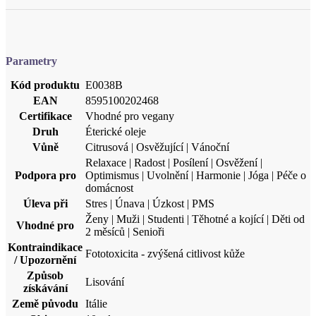
Parametry
Kód produktu
E0038B
EAN
8595100202468
Certifikace
Vhodné pro vegany
Druh
Éterické oleje
Vůně
Citrusová | Osvěžující | Vánoční
Relaxace | Radost | Posílení | Osvěžení |
Podpora pro
Optimismus | Uvolnění | Harmonie | Jóga | Péče o
domácnost
Úleva při
Stres | Únava | Úzkost | PMS
Ženy | Muži | Studenti | Těhotné a kojící | Děti od
Vhodné pro
2 měsíců | Senioři
Kontraindikace
Fototoxicita - zvýšená citlivost kůže
/ Upozornění
Způsob
Lisování
získávání
Země původu
Itálie
Objem
10 ml
Latinský název
Citrus reticulata