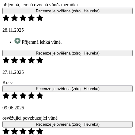
28.11.2025
Příjemná lehká vůně.
Recenze je ověřena
(zdroj: Heureka)
27.11.2025
Krása
Recenze je ověřena
(zdroj: Heureka)
09.06.2025
osvěžující povzbuzující vůně
Recenze je ověřena
(zdroj: Heureka)
06.05.2025
čekala jsem sytější výraznější vůni, přijde mi to spíš jako vůně
nezralé mandarinky, trochu kyselejší, ostrá, ale v kombinaci s jinými