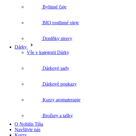
Doplňky stravy
Dárky
Vše v kategorii Dárky
Dárkové sady
Dárkové poukazy
Kurzy aromaterapie
Brožury a tašky
O Nobilis Tilia
Navštivte nás
Kurzy
Blog
Vše o nákupu
Nejčastější dotazy
Doprava a platba