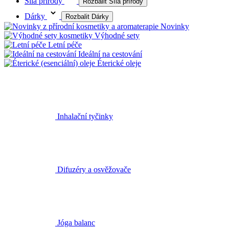
Síla přírody
Rozbalit Síla přírody
Dárky
Rozbalit Dárky
Novinky
Výhodné sety
Letní péče
Ideální na cestování
Éterické oleje
Inhalační tyčinky
Difuzéry a osvěžovače
Jóga balanc