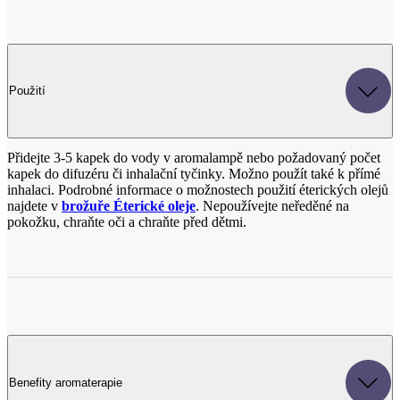
Použití
Přidejte 3-5 kapek do vody v aromalampě nebo požadovaný počet
kapek do difuzéru či inhalační tyčinky. Možno použít také k přímé
inhalaci. Podrobné informace o možnostech použití éterických olejů
najdete v
brožuře Éterické oleje
. Nepoužívejte neředěné na
pokožku, chraňte oči a chraňte před dětmi.
Benefity aromaterapie
Uvolňuje psychické napětí, rozptyluje úzkost, depresi, melancholii a
smutek, osvěžuje, pomáhá při nespavosti, reguluje zažívání a funkci