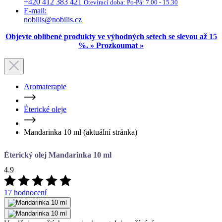
%. » Prozkoumat »
Aromaterapie
Éterické oleje
Mandarinka 10 ml
(aktuální stránka)
Éterický olej Mandarinka 10 ml
4.9
17 hodnocení
Uvolňuje napětí, harmonizuje, reguluje zažívání
Objem
2 ml
5 ml
10 ml
20 ml