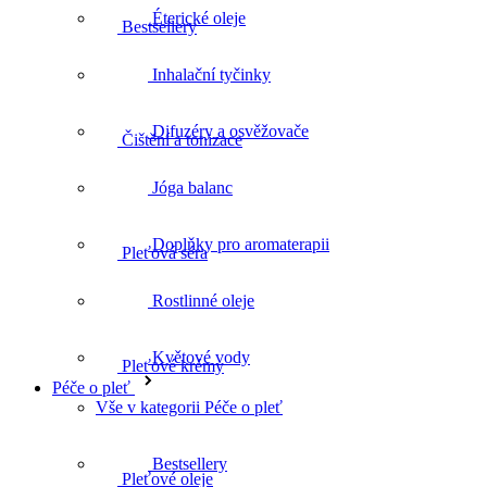
Éterické oleje
Bestsellery
Inhalační tyčinky
Difuzéry a osvěžovače
Čištění a tonizace
Jóga balanc
Doplňky pro aromaterapii
Pleťová séra
Rostlinné oleje
Květové vody
Pleťové krémy
Péče o pleť
Vše v kategorii Péče o pleť
Bestsellery
Pleťové oleje