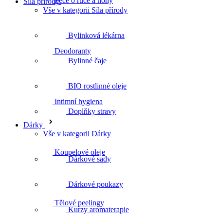
Péče o ruce a nohy
Síla přírody
Vše v kategorii Síla přírody
Bylinková lékárna
Deodoranty
Bylinné čaje
BIO rostlinné oleje
Intimní hygiena
Doplňky stravy
Dárky
Vše v kategorii Dárky
Koupelové oleje
Dárkové sady
Dárkové poukazy
Tělové peelingy
Kurzy aromaterapie