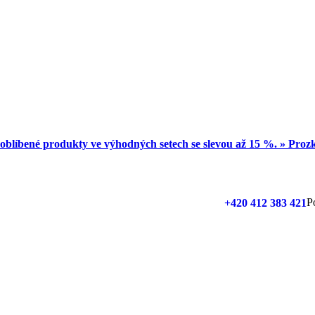
oblíbené produkty ve výhodných setech se slevou až 15 %. » Pro
P
+420 412 383 421