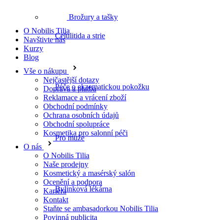
Brožury a tašky
O Nobilis Tilia
Celulitida a strie
Navštivte nás
Kurzy
Blog
Vše o nákupu
Nejčastější dotazy
Péče o ekzematickou pokožku
Doprava a platba
Reklamace a vrácení zboží
Obchodní podmínky
Ochrana osobních údajů
Obchodní spolupráce
Kosmetika pro salonní péči
Pro muže
O nás
O Nobilis Tilia
Naše prodejny
Kosmetický a masérský salón
Ocenění a podpora
Bylinková lékárna
Kariéra
Kontakt
Staňte se ambasadorkou Nobilis Tilia
Povinná publicita