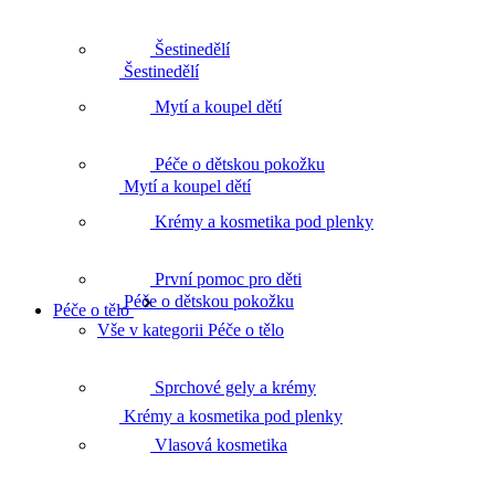
Šestinedělí
Šestinedělí
Mytí a koupel dětí
Péče o dětskou pokožku
Mytí a koupel dětí
Krémy a kosmetika pod plenky
První pomoc pro děti
Péče o dětskou pokožku
Péče o tělo
Vše v kategorii Péče o tělo
Sprchové gely a krémy
Krémy a kosmetika pod plenky
Vlasová kosmetika