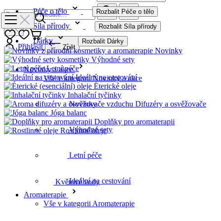
Péče o tělo
Rozbalit Péče o tělo
Síla přírody
Rozbalit Síla přírody
Dárky
Rozbalit Dárky
Přihlásit
Zpět
Novinky
Výhodné sety
Letní péče
Novinky a akce
Ideální na cestování
Vše v kategorii Novinky a akce
Éterické oleje
Inhalační tyčinky
Difuzéry a osvěžovače
Novinky
Jóga balanc
Doplňky pro aromaterapii
Výhodné sety
Rostlinné oleje
Letní péče
Ideální na cestování
Květové vody
Aromaterapie
Vše v kategorii Aromaterapie