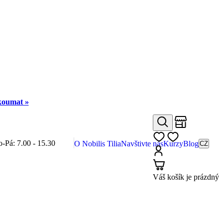
zkoumat »
Obchody
Hledat
Můj seznam
o-Pá: 7.00 - 15.30
O Nobilis Tilia
Navštivte nás
Kurzy
Blog
CZ
Přihlásit
Košík
Váš košík je prázdný