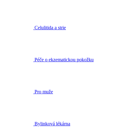
Celulitida a strie
Péče o ekzematickou pokožku
Pro muže
Bylinková lékárna
Bylinné čaje