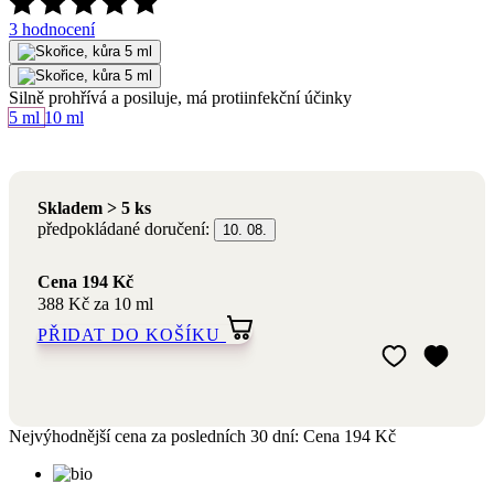
Silně prohřívá a posiluje, má protiinfekční účinky
Objem
5 ml
10 ml
Skladem > 5 ks
předpokládané doručení:
10. 08.
Cena
194 Kč
388 Kč za 10 ml
PŘIDAT DO KOŠÍKU
Přidat do mého 
Odebrat z mého 
Nejvýhodnější cena za posledních 30 dní:
Cena
194 Kč
S certifikáty
a bio složením
Přírodní a
romaterapeutická
kosmetika