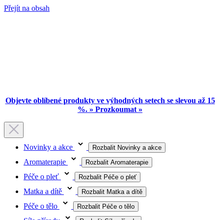
Přejít na obsah
Objevte oblíbené produkty ve výhodných setech se slevou až 15
%. » Prozkoumat »
Novinky a akce
Rozbalit Novinky a akce
Aromaterapie
Rozbalit Aromaterapie
Péče o pleť
Rozbalit Péče o pleť
Matka a dítě
Rozbalit Matka a dítě
Péče o tělo
Rozbalit Péče o tělo