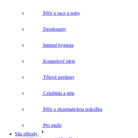
Deodoranty
Intimní hygiena
Koupelové oleje
Tělové peelingy
Celulitida a strie
Péče o ekzematickou pokožku
Pro muže
Síla přírody
Vše v kategorii Síla přírody
Bylinková lékárna