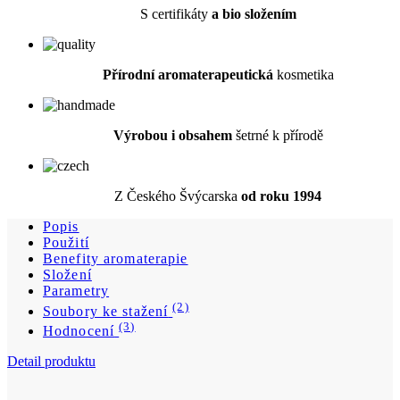
Výrobou i obsahem
šetrné k přírodě
Z Českého Švýcarska
od roku 1994
Popis
Použití
Benefity aromaterapie
Složení
Parametry
(2)
Soubory ke stažení
(3)
Hodnocení
Detail produktu
Éterický olej Skořice, kůra 5 ml