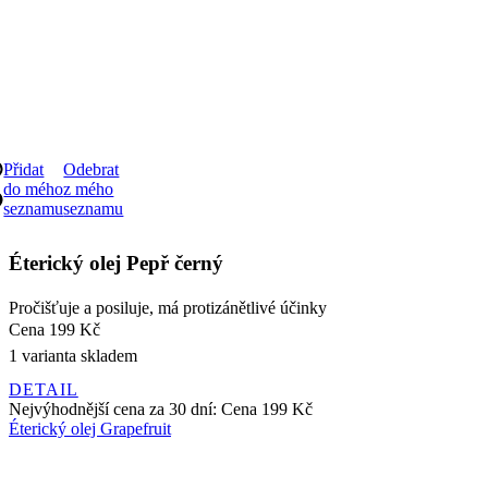
Přidat
Odebrat
do mého
z mého
seznamu
seznamu
Éterický olej Pepř černý
Pročišťuje a posiluje, má protizánětlivé účinky
Cena
199 Kč
1 varianta skladem
DETAIL
Nejvýhodnější cena za 30 dní:
Cena
199 Kč
Éterický olej Grapefruit