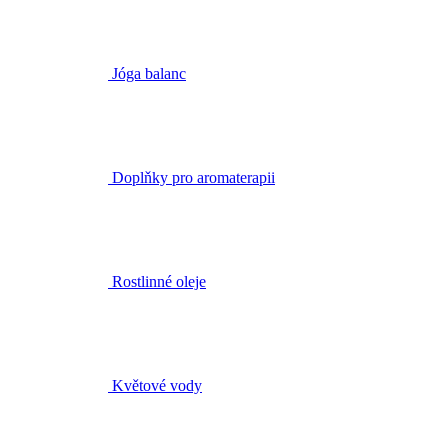
Doplňky pro aromaterapii
Rostlinné oleje
Květové vody
Bestsellery