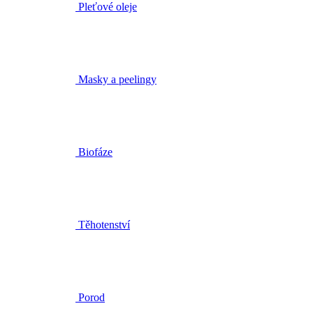
Masky a peelingy
Biofáze
Těhotenství
Porod
Šestinedělí