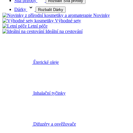
Síla přírody
Rozbalit Síla přírody
Dárky
Rozbalit Dárky
Novinky
Výhodné sety
Letní péče
Ideální na cestování
Éterické oleje
Inhalační tyčinky
Difuzéry a osvěžovače
Jóga balanc