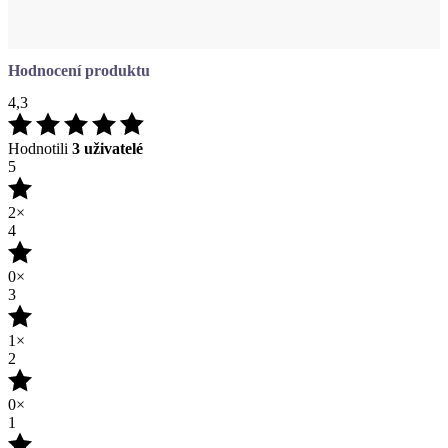
4,3
Hodnotili
3 uživatelé
5
2×
4
0×
3
1×
2
0×
1
0×
PŘIDAT HODNOCENÍ