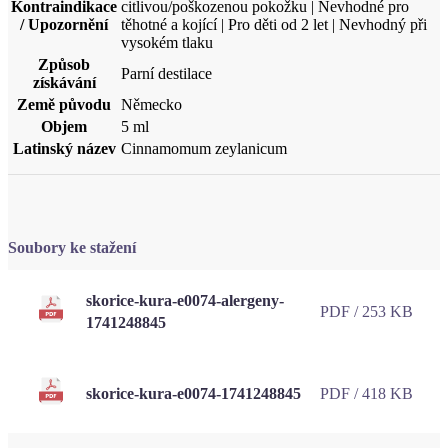
Země původu
Německo
Objem
5 ml
Latinský název
Cinnamomum zeylanicum
Soubory ke stažení
skorice-kura-e0074-alergeny-
PDF / 253 KB
1741248845
skorice-kura-e0074-1741248845
PDF / 418 KB
Hodnocení produktu