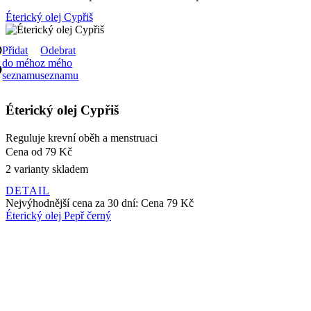
do mého
z mého
seznamu
seznamu
Éterický olej Cypřiš
Reguluje krevní oběh a menstruaci
Cena
od 79 Kč
2 varianty skladem
DETAIL
Nejvýhodnější cena za 30 dní:
Cena
79 Kč
Éterický olej Pepř černý