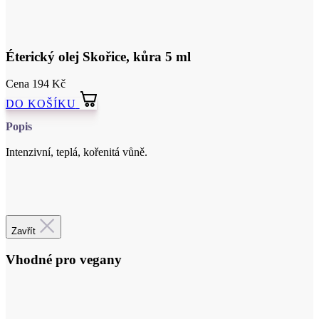
Cena
194 Kč
DO KOŠÍKU
Popis
Intenzivní, teplá, kořenitá vůně.
Certifikace
Zavřít
Vhodné pro vegany
Veganská kosmetika - 96% našich výrobků neobsahuje suroviny
živočišného původu.