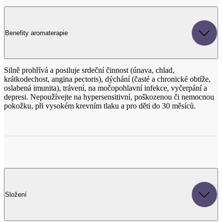
Silně prohřívá a posiluje srdeční činnost (únava, chlad,
krátkodechost, angina pectoris), dýchání (časté a chronické obtíže,
oslabená imunita), trávení, na močopohlavní infekce, vyčerpání a
depresi. Nepoužívejte na hypersensitivní, poškozenou či nemocnou
pokožku, při vysokém krevním tlaku a pro děti do 30 měsíců.
Složení
Cinnamomum Zeylanicum Bark Oil (éterický olej z kůry
skořicovníku); Benzyl Benzoate*; Beta-Caryophyllene*;
Cinnamal*; Coumarin*; Eugenol*; Limonene*; Linalool*; Pinene*.
* - přírodního původu