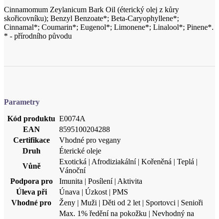
Parametry
Kód produktu
E0074A
EAN
8595100204288
Certifikace
Vhodné pro vegany
Druh
Éterické oleje
Exotická | Afrodiziakální | Kořeněná | Teplá |
Vůně
Vánoční
Podpora pro
Imunita | Posílení | Aktivita
Úleva při
Únava | Úzkost | PMS
Vhodné pro
Ženy | Muži | Děti od 2 let | Sportovci | Senioři
Max. 1% ředění na pokožku | Nevhodný na
Kontraindikace
citlivou/poškozenou pokožku | Nevhodné pro
/ Upozornění
těhotné a kojící | Pro děti od 2 let | Nevhodný při
vysokém tlaku
Způsob
Parní destilace
získávání