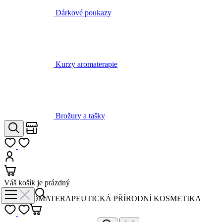
Kurzy aromaterapie
Brožury a tašky
Obchody
Hledat
Můj seznam
Přihlásit
Košík
Váš košík je prázdný
AROMATERAPEUTICKÁ PŘÍRODNÍ KOSMETIKA
Přihlásit
Zpět