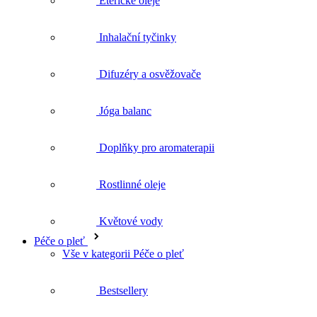
Difuzéry a osvěžovače
Jóga balanc
Doplňky pro aromaterapii
Rostlinné oleje
Květové vody
Péče o pleť
Vše v kategorii Péče o pleť
Bestsellery
Čištění a tonizace
Pleťová séra